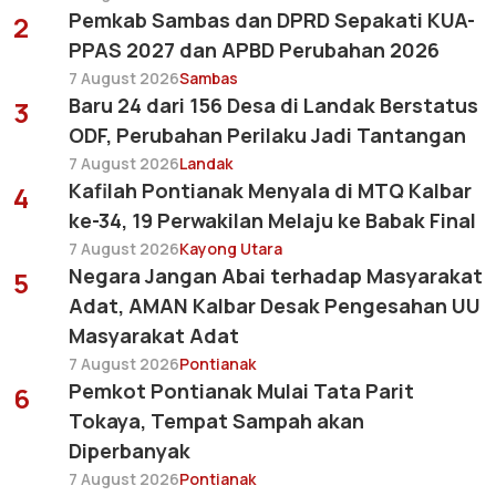
Pemkab Sambas dan DPRD Sepakati KUA-
2
PPAS 2027 dan APBD Perubahan 2026
7 August 2026
Sambas
Baru 24 dari 156 Desa di Landak Berstatus
3
ODF, Perubahan Perilaku Jadi Tantangan
7 August 2026
Landak
Kafilah Pontianak Menyala di MTQ Kalbar
4
ke-34, 19 Perwakilan Melaju ke Babak Final
7 August 2026
Kayong Utara
Negara Jangan Abai terhadap Masyarakat
5
Adat, AMAN Kalbar Desak Pengesahan UU
Masyarakat Adat
7 August 2026
Pontianak
Pemkot Pontianak Mulai Tata Parit
6
Tokaya, Tempat Sampah akan
Diperbanyak
7 August 2026
Pontianak