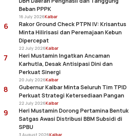
DBH Daerah Penghasil dan Tanggung
Beban PPPK
16 July 2026
Kalbar
Rakor Ground Check PTPN IV: Krisantus
6
Minta Hilirisasi dan Peremajaan Kebun
Dipercepat
22 July 2026
Kalbar
Heri Mustamin Ingatkan Ancaman
7
Karhutla, Desak Antisipasi Dini dan
Perkuat Sinergi
20 July 2026
Kalbar
Gubernur Kalbar Minta Seluruh Tim TPID
8
Perkuat Strategi Ketersediaan Pangan
22 July 2026
Kalbar
Heri Mustamin Dorong Pertamina Bentuk
9
Satgas Awasi Distribusi BBM Subsidi di
SPBU
3 August 2026
Kalbar