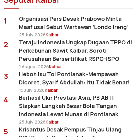
Organisasi Pers Desak Prabowo Minta
1
Maaf usai Sebut Wartawan ‘Londo Ireng’
25 July 2026
Kalbar
Teraju Indonesia Ungkap Dugaan TPPO di
2
Perkebunan Sawit Kalbar, Soroti
Perusahaan Bersertifikat RSPO-ISPO
1 August 2026
Kalbar
Heboh Isu Tol Pontianak–Mempawah
3
Dicoret, Syarif Abdullah: Itu Tidak Benar!
15 July 2026
Kalbar
Berhasil Ukir Prestasi Asia, PB ABTI
4
Siapkan Langkah Besar Bola Tangan
Indonesia Lewat Munas di Pontianak
25 July 2026
Kalbar
Krisantus Desak Pempus Tinjau Ulang
5