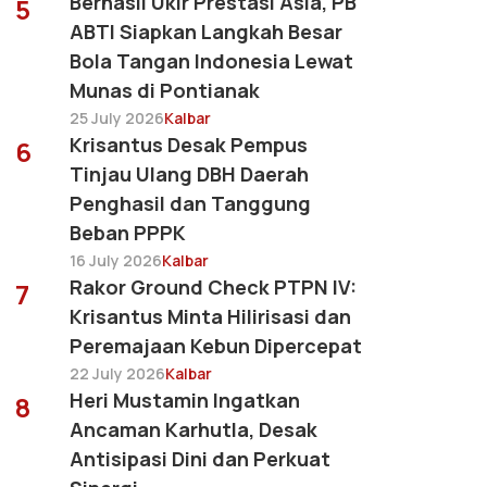
Berhasil Ukir Prestasi Asia, PB
5
ABTI Siapkan Langkah Besar
Bola Tangan Indonesia Lewat
Munas di Pontianak
25 July 2026
Kalbar
Krisantus Desak Pempus
6
Tinjau Ulang DBH Daerah
Penghasil dan Tanggung
Beban PPPK
16 July 2026
Kalbar
Rakor Ground Check PTPN IV:
7
Krisantus Minta Hilirisasi dan
Peremajaan Kebun Dipercepat
22 July 2026
Kalbar
Heri Mustamin Ingatkan
8
Ancaman Karhutla, Desak
Antisipasi Dini dan Perkuat