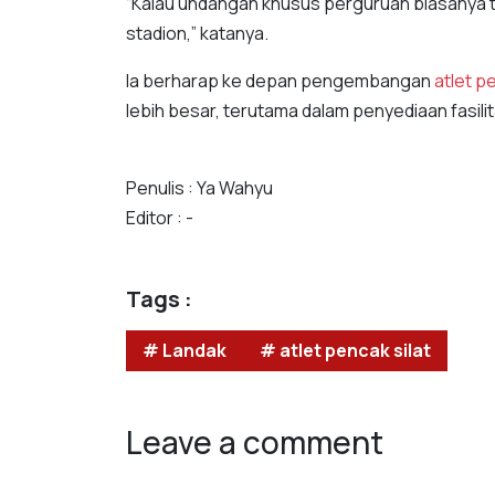
“Kalau undangan khusus perguruan biasanya tem
stadion,” katanya.
Ia berharap ke depan pengembangan
atlet p
lebih besar, terutama dalam penyediaan fasilit
Penulis : Ya Wahyu
Editor : -
Tags :
# Landak
# atlet pencak silat
Leave a comment