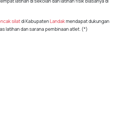
pat latihan di sekolah dan latihan fisik biasanya di
encak silat
di Kabupaten
Landak
mendapat dukungan
as latihan dan sarana pembinaan atlet. (*)