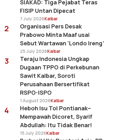
SIAKAD: Tiga Pejabat Teras
FISIP Untan Dipecat
7 July 2026
Kalbar
Organisasi Pers Desak
2
Prabowo Minta Maaf usai
Sebut Wartawan ‘Londo Ireng’
25 July 2026
Kalbar
Teraju Indonesia Ungkap
3
Dugaan TPPO di Perkebunan
Sawit Kalbar, Soroti
Perusahaan Bersertifikat
RSPO-ISPO
1 August 2026
Kalbar
Heboh Isu Tol Pontianak–
4
Mempawah Dicoret, Syarif
Abdullah: Itu Tidak Benar!
15 July 2026
Kalbar