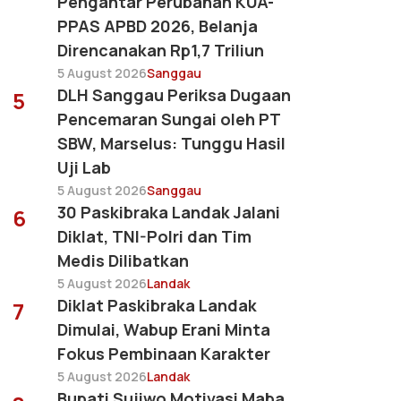
Pengantar Perubahan KUA-
PPAS APBD 2026, Belanja
Direncanakan Rp1,7 Triliun
5 August 2026
Sanggau
DLH Sanggau Periksa Dugaan
5
Pencemaran Sungai oleh PT
SBW, Marselus: Tunggu Hasil
Uji Lab
5 August 2026
Sanggau
30 Paskibraka Landak Jalani
6
Diklat, TNI-Polri dan Tim
Medis Dilibatkan
5 August 2026
Landak
Diklat Paskibraka Landak
7
Dimulai, Wabup Erani Minta
Fokus Pembinaan Karakter
5 August 2026
Landak
Bupati Sujiwo Motivasi Maba