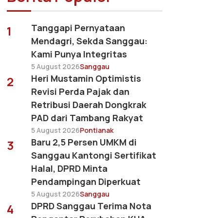
Tanggapi Pernyataan
1
Mendagri, Sekda Sanggau:
Kami Punya Integritas
5 August 2026
Sanggau
Heri Mustamin Optimistis
2
Revisi Perda Pajak dan
Retribusi Daerah Dongkrak
PAD dari Tambang Rakyat
5 August 2026
Pontianak
Baru 2,5 Persen UMKM di
3
Sanggau Kantongi Sertifikat
Halal, DPRD Minta
Pendampingan Diperkuat
5 August 2026
Sanggau
DPRD Sanggau Terima Nota
4