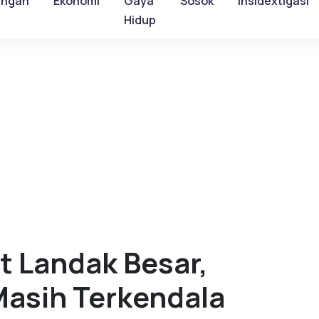
ungan
Ekonomi
Gaya
Sosok
Insidextigasi
Hidup
at Landak Besar,
asih Terkendala