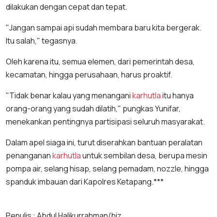
dilakukan dengan cepat dan tepat.
"Jangan sampai api sudah membara baru kita bergerak.
Itu salah," tegasnya.
Oleh karena itu, semua elemen, dari pemerintah desa,
kecamatan, hingga perusahaan, harus proaktif.
"Tidak benar kalau yang menangani
karhutla
itu hanya
orang-orang yang sudah dilatih," pungkas Yunifar,
menekankan pentingnya partisipasi seluruh masyarakat.
Dalam apel siaga ini, turut diserahkan bantuan peralatan
penanganan
karhutla
untuk sembilan desa, berupa mesin
pompa air, selang hisap, selang pemadam, nozzle, hingga
spanduk imbauan dari Kapolres Ketapang.***
Penulis : Abdul Halikurrahman/biz