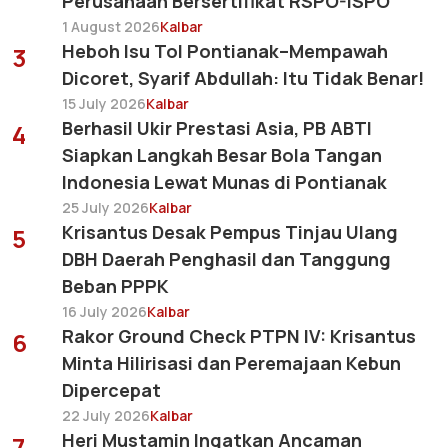
Perusahaan Bersertifikat RSPO-ISPO
1 August 2026
Kalbar
Heboh Isu Tol Pontianak–Mempawah
3
Dicoret, Syarif Abdullah: Itu Tidak Benar!
15 July 2026
Kalbar
Berhasil Ukir Prestasi Asia, PB ABTI
4
Siapkan Langkah Besar Bola Tangan
Indonesia Lewat Munas di Pontianak
25 July 2026
Kalbar
Krisantus Desak Pempus Tinjau Ulang
5
DBH Daerah Penghasil dan Tanggung
Beban PPPK
16 July 2026
Kalbar
Rakor Ground Check PTPN IV: Krisantus
6
Minta Hilirisasi dan Peremajaan Kebun
Dipercepat
22 July 2026
Kalbar
Heri Mustamin Ingatkan Ancaman
7