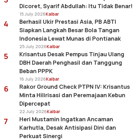
Dicoret, Syarif Abdullah: Itu Tidak Benar!
15 July 2026
Kalbar
Berhasil Ukir Prestasi Asia, PB ABTI
4
Siapkan Langkah Besar Bola Tangan
Indonesia Lewat Munas di Pontianak
25 July 2026
Kalbar
Krisantus Desak Pempus Tinjau Ulang
5
DBH Daerah Penghasil dan Tanggung
Beban PPPK
16 July 2026
Kalbar
Rakor Ground Check PTPN IV: Krisantus
6
Minta Hilirisasi dan Peremajaan Kebun
Dipercepat
22 July 2026
Kalbar
Heri Mustamin Ingatkan Ancaman
7
Karhutla, Desak Antisipasi Dini dan
Perkuat Sinergi