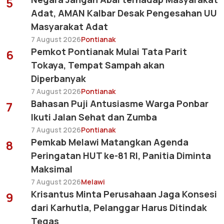
5
Adat, AMAN Kalbar Desak Pengesahan UU
Masyarakat Adat
7 August 2026
Pontianak
Pemkot Pontianak Mulai Tata Parit
6
Tokaya, Tempat Sampah akan
Diperbanyak
7 August 2026
Pontianak
Bahasan Puji Antusiasme Warga Ponbar
7
Ikuti Jalan Sehat dan Zumba
7 August 2026
Pontianak
Pemkab Melawi Matangkan Agenda
8
Peringatan HUT ke-81 RI, Panitia Diminta
Maksimal
7 August 2026
Melawi
Krisantus Minta Perusahaan Jaga Konsesi
9
dari Karhutla, Pelanggar Harus Ditindak
Tegas