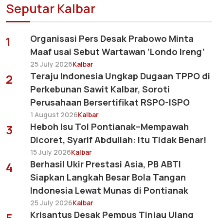
Seputar Kalbar
Organisasi Pers Desak Prabowo Minta
1
Maaf usai Sebut Wartawan ‘Londo Ireng’
25 July 2026
Kalbar
Teraju Indonesia Ungkap Dugaan TPPO di
2
Perkebunan Sawit Kalbar, Soroti
Perusahaan Bersertifikat RSPO-ISPO
1 August 2026
Kalbar
Heboh Isu Tol Pontianak–Mempawah
3
Dicoret, Syarif Abdullah: Itu Tidak Benar!
15 July 2026
Kalbar
Berhasil Ukir Prestasi Asia, PB ABTI
4
Siapkan Langkah Besar Bola Tangan
Indonesia Lewat Munas di Pontianak
25 July 2026
Kalbar
Krisantus Desak Pempus Tinjau Ulang
5