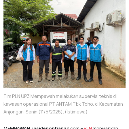
Tim PLN UP3 Mempawah melakukan supervisi teknis di
kawasan operasional PT ANTAM Tbk Toho, di Kecamatan
Anjongan, Senin (11/5/2026). (Istimewa)
MEMPAWAH, insidepontianak
.com –
PLN
menyiapkan