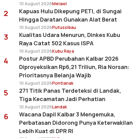
10 August 2026
Melawi
Kapuas Hulu Dikepung PETI, di Sungai
2
Hingga Daratan Gunakan Alat Berat
10 August 2026
Putussibau
Kualitas Udara Menurun, Dinkes Kubu
3
Raya Catat 502 Kasus ISPA
10 August 2026
Kubu Raya
Postur APBD Perubahan Kalbar 2026
4
Diproyeksikan Rp6,21 Triliun, Ria Norsan:
Prioritasnya Belanja Wajib
10 August 2026
Pontianak
271 Titik Panas Terdeteksi di Landak,
5
Tiga Kecamatan Jadi Perhatian
10 August 2026
Landak
Wacana Dapil Kalbar 3 Mengemuka,
6
Perbatasan Didorong Punya Keterwakilan
Lebih Kuat di DPR RI