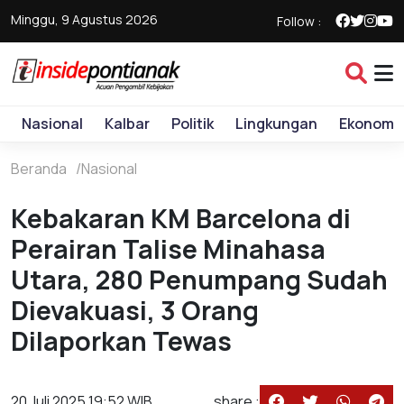
Minggu, 9 Agustus 2026
Follow :
Nasional
Kalbar
Politik
Lingkungan
Ekonomi
Beranda
Nasional
Kebakaran KM Barcelona di
Perairan Talise Minahasa
Utara, 280 Penumpang Sudah
Dievakuasi, 3 Orang
Dilaporkan Tewas
20 Juli 2025 19:52 WIB
share :