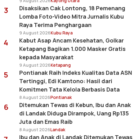
9 August 2026
Kayong Utara
Disaksikan Cak Lontong, 18 Pemenang
3
Lomba Foto-Video Mitra Jurnalis Kubu
Raya Terima Penghargaan
9 August 2026
Kubu Raya
Kabut Asap Ancam Kesehatan, Golkar
4
Ketapang Bagikan 1.000 Masker Gratis
kepada Masyarakat
9 August 2026
Ketapang
Pontianak Raih Indeks Kualitas Data ASN
5
Tertinggi, Edi Kamtono: Hasil dari
Komitmen Tata Kelola Berbasis Data
8 August 2026
Pontianak
Ditemukan Tewas di Kebun, Ibu dan Anak
6
di Landak Diduga Dirampok, Uang Rp135
Juta dan Emas Raib
8 August 2026
Landak
Ibu dan Anak di Landak Ditemukan Tewas