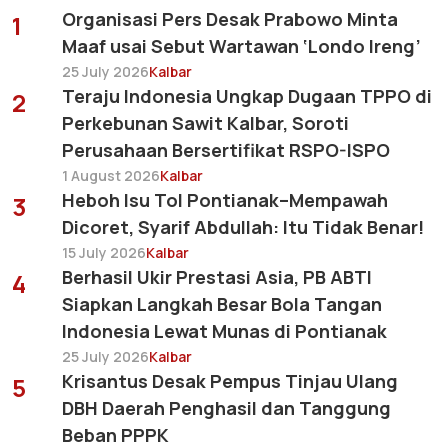
Organisasi Pers Desak Prabowo Minta
1
Maaf usai Sebut Wartawan ‘Londo Ireng’
25 July 2026
Kalbar
Teraju Indonesia Ungkap Dugaan TPPO di
2
Perkebunan Sawit Kalbar, Soroti
Perusahaan Bersertifikat RSPO-ISPO
1 August 2026
Kalbar
Heboh Isu Tol Pontianak–Mempawah
3
Dicoret, Syarif Abdullah: Itu Tidak Benar!
15 July 2026
Kalbar
Berhasil Ukir Prestasi Asia, PB ABTI
4
Siapkan Langkah Besar Bola Tangan
Indonesia Lewat Munas di Pontianak
25 July 2026
Kalbar
Krisantus Desak Pempus Tinjau Ulang
5
DBH Daerah Penghasil dan Tanggung
Beban PPPK