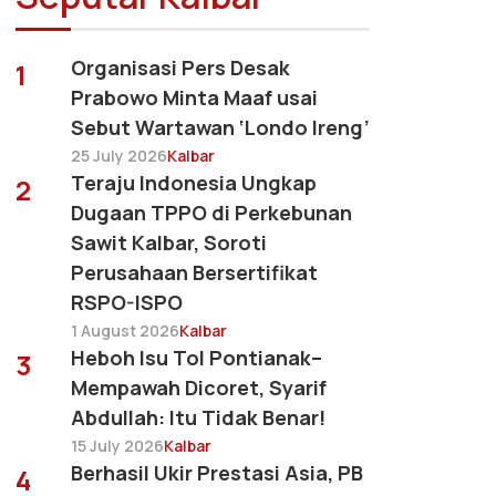
Organisasi Pers Desak
1
Prabowo Minta Maaf usai
Sebut Wartawan ‘Londo Ireng’
25 July 2026
Kalbar
Teraju Indonesia Ungkap
2
Dugaan TPPO di Perkebunan
Sawit Kalbar, Soroti
Perusahaan Bersertifikat
RSPO-ISPO
1 August 2026
Kalbar
Heboh Isu Tol Pontianak–
3
Mempawah Dicoret, Syarif
Abdullah: Itu Tidak Benar!
15 July 2026
Kalbar
Berhasil Ukir Prestasi Asia, PB
4