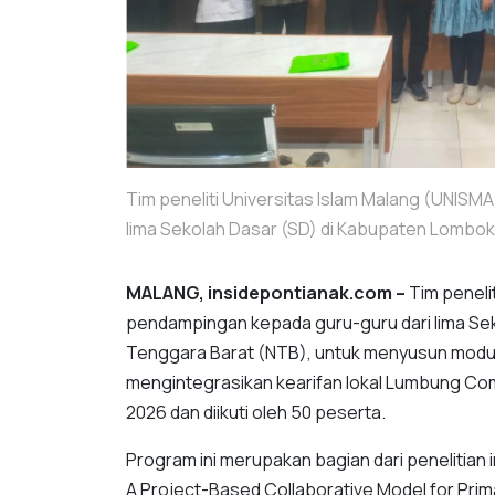
Tim peneliti Universitas Islam Malang (UNIS
lima Sekolah Dasar (SD) di Kabupaten Lombok
MALANG, insidepontianak.com –
Tim penelit
pendampingan kepada guru-guru dari lima Se
Tenggara Barat (NTB), untuk menyusun modul
mengintegrasikan kearifan lokal Lumbung Co
2026 dan diikuti oleh 50 peserta.
Program ini merupakan bagian dari penelitian 
A Project-Based Collaborative Model for Pr