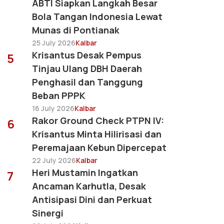
ABTI Siapkan Langkah Besar
Bola Tangan Indonesia Lewat
Munas di Pontianak
25 July 2026
Kalbar
Krisantus Desak Pempus
5
Tinjau Ulang DBH Daerah
Penghasil dan Tanggung
Beban PPPK
16 July 2026
Kalbar
Rakor Ground Check PTPN IV:
6
Krisantus Minta Hilirisasi dan
Peremajaan Kebun Dipercepat
22 July 2026
Kalbar
Heri Mustamin Ingatkan
7
Ancaman Karhutla, Desak
Antisipasi Dini dan Perkuat
Sinergi