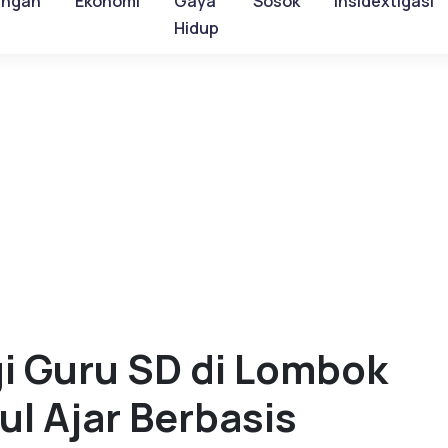
ungan
Ekonomi
Gaya
Sosok
Insidextigasi
Hidup
 Guru SD di Lombok
l Ajar Berbasis