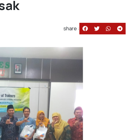
asak
share :