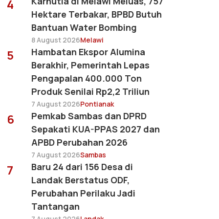
Karhutla di Melawi Meluas, 757
4
Hektare Terbakar, BPBD Butuh
Bantuan Water Bombing
8 August 2026
Melawi
Hambatan Ekspor Alumina
5
Berakhir, Pemerintah Lepas
Pengapalan 400.000 Ton
Produk Senilai Rp2,2 Triliun
7 August 2026
Pontianak
Pemkab Sambas dan DPRD
6
Sepakati KUA-PPAS 2027 dan
APBD Perubahan 2026
7 August 2026
Sambas
Baru 24 dari 156 Desa di
7
Landak Berstatus ODF,
Perubahan Perilaku Jadi
Tantangan
7 August 2026
Landak