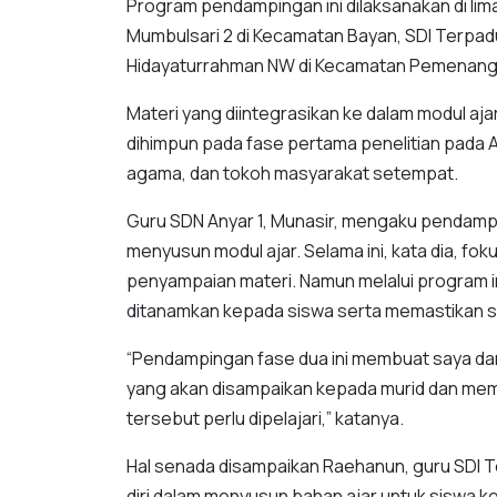
Program pendampingan ini dilaksanakan di lima
Mumbulsari 2 di Kecamatan Bayan, SDI Terpad
Hidayaturrahman NW di Kecamatan Pemenang
Materi yang diintegrasikan ke dalam modul aj
dihimpun pada fase pertama penelitian pada A
agama, dan tokoh masyarakat setempat.
Guru SDN Anyar 1, Munasir, mengaku pendamp
menyusun modul ajar. Selama ini, kata dia, fo
penyampaian materi. Namun melalui program ini,
ditanamkan kepada siswa serta memastikan si
“Pendampingan fase dua ini membuat saya dan g
yang akan disampaikan kepada murid dan me
tersebut perlu dipelajari,” katanya.
Hal senada disampaikan Raehanun, guru SDI T
diri dalam menyusun bahan ajar untuk siswa ke