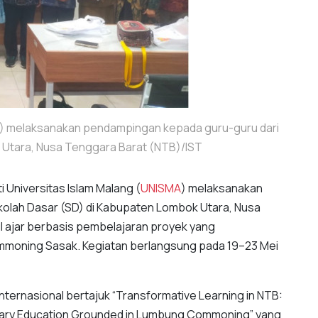
MA) melaksanakan pendampingan kepada guru-guru dari
 Utara, Nusa Tenggara Barat (NTB)/IST
i Universitas Islam Malang (
UNISMA
) melaksanakan
kolah Dasar (SD) di Kabupaten Lombok Utara, Nusa
 ajar berbasis pembelajaran proyek yang
mmoning Sasak. Kegiatan berlangsung pada 19–23 Mei
internasional bertajuk “Transformative Learning in NTB:
imary Education Grounded in Lumbung Commoning” yang