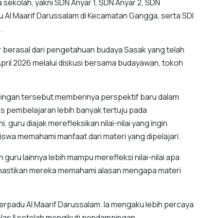
 sekolah, yakni SDN Anyar 1, SDN Anyar 2, SDN
u Al Maarif Darussalam di Kecamatan Gangga, serta SDI
.
ar berasal dari pengetahuan budaya Sasak yang telah
pril 2026 melalui diskusi bersama budayawan, tokoh
ingan tersebut memberinya perspektif baru dalam
kus pembelajaran lebih banyak tertuju pada
 guru diajak merefleksikan nilai-nilai yang ingin
swa memahami manfaat dari materi yang dipelajari.
uru lainnya lebih mampu merefleksi nilai-nilai apa
mastikan mereka memahami alasan mengapa materi
erpadu Al Maarif Darussalam. Ia mengaku lebih percaya
las II setelah mengikuti pendampingan.