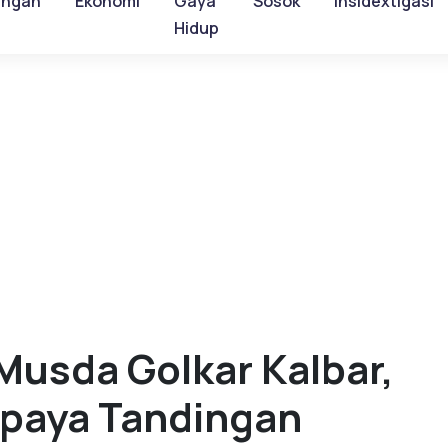
ungan
Ekonomi
Gaya
Sosok
Insidextigasi
Hidup
Musda Golkar Kalbar,
Upaya Tandingan