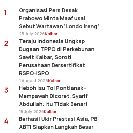
Organisasi Pers Desak
1
Prabowo Minta Maaf usai
Sebut Wartawan ‘Londo Ireng’
25 July 2026
Kalbar
Teraju Indonesia Ungkap
2
Dugaan TPPO di Perkebunan
Sawit Kalbar, Soroti
Perusahaan Bersertifikat
RSPO-ISPO
1 August 2026
Kalbar
Heboh Isu Tol Pontianak–
3
Mempawah Dicoret, Syarif
Abdullah: Itu Tidak Benar!
15 July 2026
Kalbar
Berhasil Ukir Prestasi Asia, PB
4
ABTI Siapkan Langkah Besar