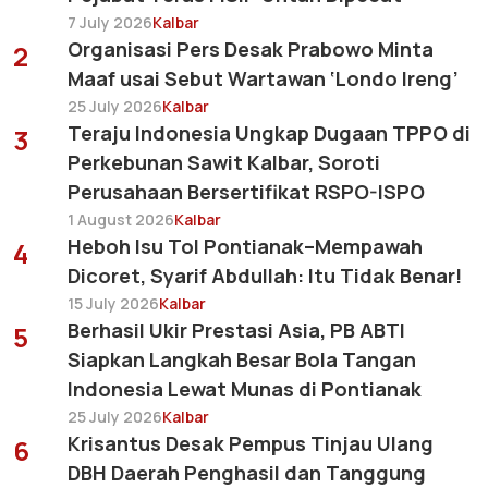
7 July 2026
Kalbar
Organisasi Pers Desak Prabowo Minta
2
Maaf usai Sebut Wartawan ‘Londo Ireng’
25 July 2026
Kalbar
Teraju Indonesia Ungkap Dugaan TPPO di
3
Perkebunan Sawit Kalbar, Soroti
Perusahaan Bersertifikat RSPO-ISPO
1 August 2026
Kalbar
Heboh Isu Tol Pontianak–Mempawah
4
Dicoret, Syarif Abdullah: Itu Tidak Benar!
15 July 2026
Kalbar
Berhasil Ukir Prestasi Asia, PB ABTI
5
Siapkan Langkah Besar Bola Tangan
Indonesia Lewat Munas di Pontianak
25 July 2026
Kalbar
Krisantus Desak Pempus Tinjau Ulang
6
DBH Daerah Penghasil dan Tanggung