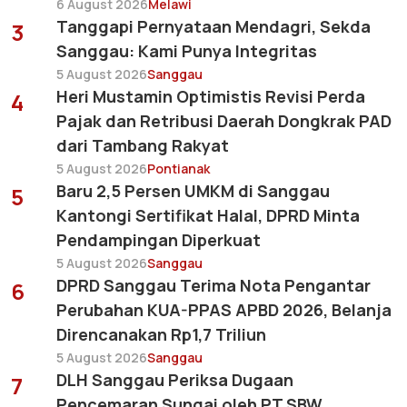
6 August 2026
Melawi
Tanggapi Pernyataan Mendagri, Sekda
3
Sanggau: Kami Punya Integritas
5 August 2026
Sanggau
Heri Mustamin Optimistis Revisi Perda
4
Pajak dan Retribusi Daerah Dongkrak PAD
dari Tambang Rakyat
5 August 2026
Pontianak
Baru 2,5 Persen UMKM di Sanggau
5
Kantongi Sertifikat Halal, DPRD Minta
Pendampingan Diperkuat
5 August 2026
Sanggau
DPRD Sanggau Terima Nota Pengantar
6
Perubahan KUA-PPAS APBD 2026, Belanja
Direncanakan Rp1,7 Triliun
5 August 2026
Sanggau
DLH Sanggau Periksa Dugaan
7
Pencemaran Sungai oleh PT SBW,