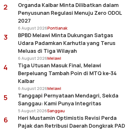
Organda Kalbar Minta Dilibatkan dalam
2
Penyusunan Regulasi Menuju Zero ODOL
2027
6 August 2026
Pontianak
BPBD Melawi Minta Dukungan Satgas
3
Udara Padamkan Karhutla yang Terus
Meluas di Tiga Wilayah
6 August 2026
Melawi
Tiga Utusan Masuk Final, Melawi
4
Berpeluang Tambah Poin di MTQ ke-34
Kalbar
6 August 2026
Melawi
Tanggapi Pernyataan Mendagri, Sekda
5
Sanggau: Kami Punya Integritas
5 August 2026
Sanggau
Heri Mustamin Optimistis Revisi Perda
6
Pajak dan Retribusi Daerah Dongkrak PAD