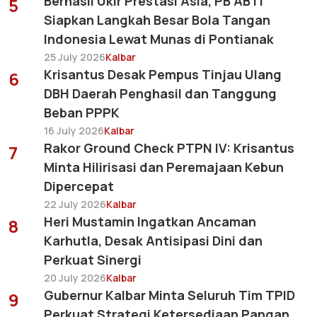
Berhasil Ukir Prestasi Asia, PB ABTI
5
Siapkan Langkah Besar Bola Tangan
Indonesia Lewat Munas di Pontianak
25 July 2026
Kalbar
Krisantus Desak Pempus Tinjau Ulang
6
DBH Daerah Penghasil dan Tanggung
Beban PPPK
16 July 2026
Kalbar
Rakor Ground Check PTPN IV: Krisantus
7
Minta Hilirisasi dan Peremajaan Kebun
Dipercepat
22 July 2026
Kalbar
Heri Mustamin Ingatkan Ancaman
8
Karhutla, Desak Antisipasi Dini dan
Perkuat Sinergi
20 July 2026
Kalbar
Gubernur Kalbar Minta Seluruh Tim TPID
9
Perkuat Strategi Ketersediaan Pangan