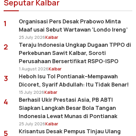
Seputar Kalbar
Organisasi Pers Desak Prabowo Minta
1
Maaf usai Sebut Wartawan ‘Londo Ireng’
25 July 2026
Kalbar
Teraju Indonesia Ungkap Dugaan TPPO di
2
Perkebunan Sawit Kalbar, Soroti
Perusahaan Bersertifikat RSPO-ISPO
1 August 2026
Kalbar
Heboh Isu Tol Pontianak–Mempawah
3
Dicoret, Syarif Abdullah: Itu Tidak Benar!
15 July 2026
Kalbar
Berhasil Ukir Prestasi Asia, PB ABTI
4
Siapkan Langkah Besar Bola Tangan
Indonesia Lewat Munas di Pontianak
25 July 2026
Kalbar
Krisantus Desak Pempus Tinjau Ulang
5