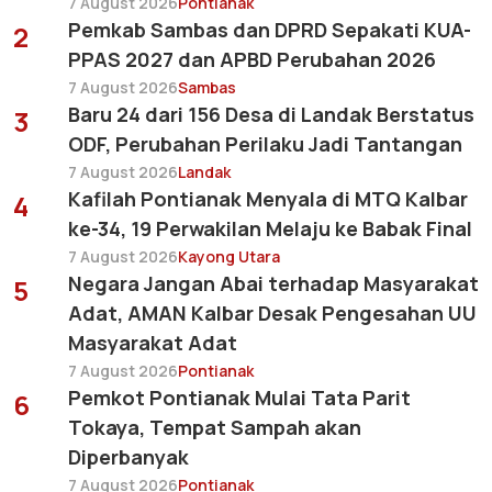
7 August 2026
Pontianak
Pemkab Sambas dan DPRD Sepakati KUA-
2
PPAS 2027 dan APBD Perubahan 2026
7 August 2026
Sambas
Baru 24 dari 156 Desa di Landak Berstatus
3
ODF, Perubahan Perilaku Jadi Tantangan
7 August 2026
Landak
Kafilah Pontianak Menyala di MTQ Kalbar
4
ke-34, 19 Perwakilan Melaju ke Babak Final
7 August 2026
Kayong Utara
Negara Jangan Abai terhadap Masyarakat
5
Adat, AMAN Kalbar Desak Pengesahan UU
Masyarakat Adat
7 August 2026
Pontianak
Pemkot Pontianak Mulai Tata Parit
6
Tokaya, Tempat Sampah akan
Diperbanyak
7 August 2026
Pontianak