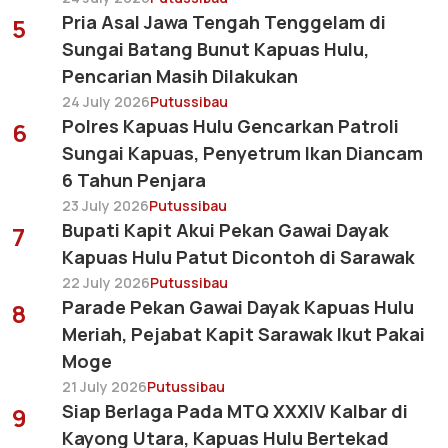
Pria Asal Jawa Tengah Tenggelam di
5
Sungai Batang Bunut Kapuas Hulu,
Pencarian Masih Dilakukan
24 July 2026
Putussibau
Polres Kapuas Hulu Gencarkan Patroli
6
Sungai Kapuas, Penyetrum Ikan Diancam
6 Tahun Penjara
23 July 2026
Putussibau
Bupati Kapit Akui Pekan Gawai Dayak
7
Kapuas Hulu Patut Dicontoh di Sarawak
22 July 2026
Putussibau
Parade Pekan Gawai Dayak Kapuas Hulu
8
Meriah, Pejabat Kapit Sarawak Ikut Pakai
Moge
21 July 2026
Putussibau
Siap Berlaga Pada MTQ XXXIV Kalbar di
9
Kayong Utara, Kapuas Hulu Bertekad