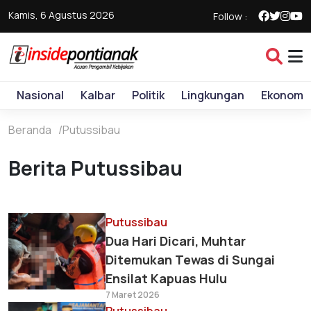
Kamis, 6 Agustus 2026
Follow :
Nasional
Kalbar
Politik
Lingkungan
Ekonomi
Beranda
Putussibau
Berita Putussibau
Putussibau
Dua Hari Dicari, Muhtar
Ditemukan Tewas di Sungai
Ensilat Kapuas Hulu
7 Maret 2026