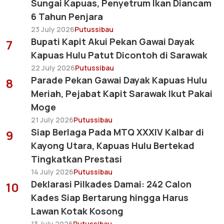
Sungai Kapuas, Penyetrum Ikan Diancam
6 Tahun Penjara
23 July 2026
Putussibau
Bupati Kapit Akui Pekan Gawai Dayak
7
Kapuas Hulu Patut Dicontoh di Sarawak
22 July 2026
Putussibau
Parade Pekan Gawai Dayak Kapuas Hulu
8
Meriah, Pejabat Kapit Sarawak Ikut Pakai
Moge
21 July 2026
Putussibau
Siap Berlaga Pada MTQ XXXIV Kalbar di
9
Kayong Utara, Kapuas Hulu Bertekad
Tingkatkan Prestasi
14 July 2026
Putussibau
Deklarasi Pilkades Damai: 242 Calon
10
Kades Siap Bertarung hingga Harus
Lawan Kotak Kosong
13 July 2026
Putussibau