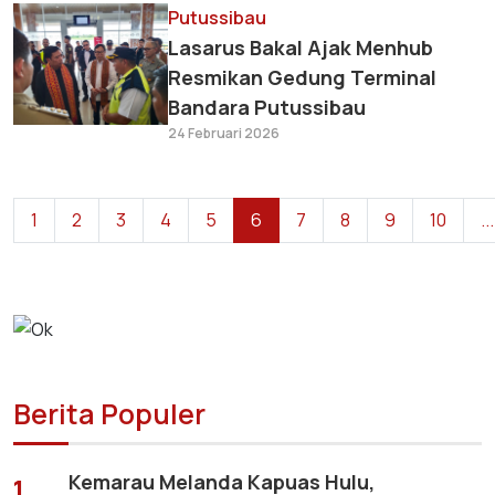
Putussibau
Lasarus Bakal Ajak Menhub
Resmikan Gedung Terminal
Bandara Putussibau
24 Februari 2026
1
2
3
4
5
6
7
8
9
10
...
Berita Populer
Kemarau Melanda Kapuas Hulu,
1