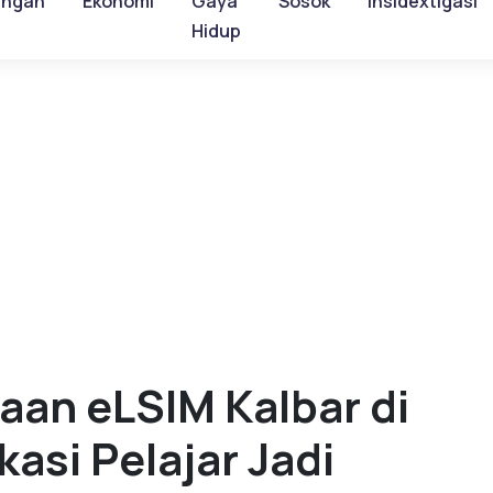
ungan
Ekonomi
Gaya
Sosok
Insidextigasi
Hidup
an eLSIM Kalbar di
asi Pelajar Jadi