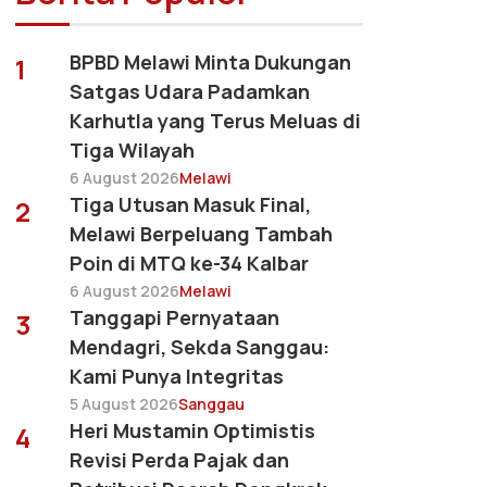
BPBD Melawi Minta Dukungan
1
Satgas Udara Padamkan
Karhutla yang Terus Meluas di
Tiga Wilayah
6 August 2026
Melawi
Tiga Utusan Masuk Final,
2
Melawi Berpeluang Tambah
Poin di MTQ ke-34 Kalbar
6 August 2026
Melawi
Tanggapi Pernyataan
3
Mendagri, Sekda Sanggau:
Kami Punya Integritas
5 August 2026
Sanggau
Heri Mustamin Optimistis
4
Revisi Perda Pajak dan