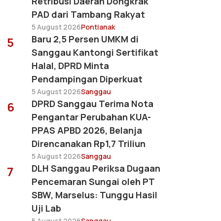
Retribusi Daerah Dongkrak
PAD dari Tambang Rakyat
5 August 2026
Pontianak
Baru 2,5 Persen UMKM di
5
Sanggau Kantongi Sertifikat
Halal, DPRD Minta
Pendampingan Diperkuat
5 August 2026
Sanggau
DPRD Sanggau Terima Nota
6
Pengantar Perubahan KUA-
PPAS APBD 2026, Belanja
Direncanakan Rp1,7 Triliun
5 August 2026
Sanggau
DLH Sanggau Periksa Dugaan
7
Pencemaran Sungai oleh PT
SBW, Marselus: Tunggu Hasil
Uji Lab
5 August 2026
Sanggau