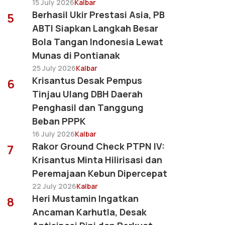
15 July 2026
Kalbar
Berhasil Ukir Prestasi Asia, PB
5
ABTI Siapkan Langkah Besar
Bola Tangan Indonesia Lewat
Munas di Pontianak
25 July 2026
Kalbar
Krisantus Desak Pempus
6
Tinjau Ulang DBH Daerah
Penghasil dan Tanggung
Beban PPPK
16 July 2026
Kalbar
Rakor Ground Check PTPN IV:
7
Krisantus Minta Hilirisasi dan
Peremajaan Kebun Dipercepat
22 July 2026
Kalbar
Heri Mustamin Ingatkan
8
Ancaman Karhutla, Desak