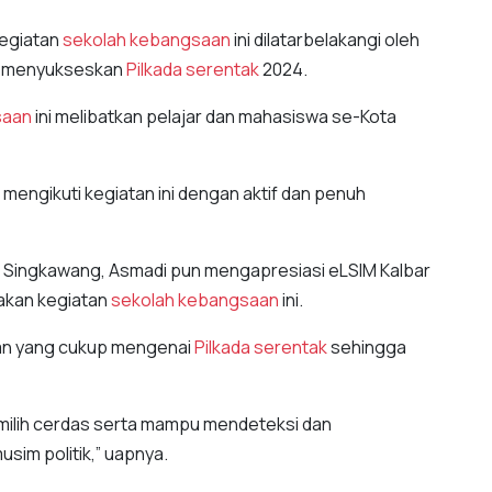
kegiatan
sekolah kebangsaan
ini dilatarbelakangi oleh
am menyukseskan
Pilkada serentak
2024.
saan
ini melibatkan pelajar dan mahasiswa se-Kota
mengikuti kegiatan ini dengan aktif dan penuh
a Singkawang, Asmadi pun mengapresiasi eLSIM Kalbar
akan kegiatan
sekolah kebangsaan
ini.
an yang cukup mengenai
Pilkada serentak
sehingga
pemilih cerdas serta mampu mendeteksi dan
sim politik,” uapnya.