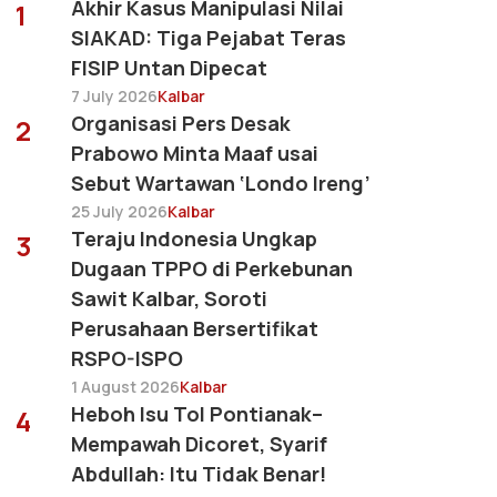
Akhir Kasus Manipulasi Nilai
1
SIAKAD: Tiga Pejabat Teras
FISIP Untan Dipecat
7 July 2026
Kalbar
Organisasi Pers Desak
2
Prabowo Minta Maaf usai
Sebut Wartawan ‘Londo Ireng’
25 July 2026
Kalbar
Teraju Indonesia Ungkap
3
Dugaan TPPO di Perkebunan
Sawit Kalbar, Soroti
Perusahaan Bersertifikat
RSPO-ISPO
1 August 2026
Kalbar
Heboh Isu Tol Pontianak–
4
Mempawah Dicoret, Syarif
Abdullah: Itu Tidak Benar!