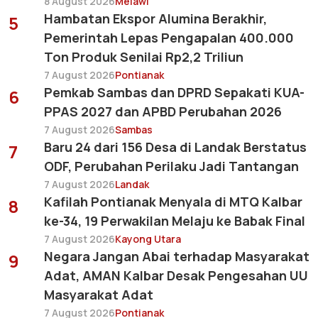
8 August 2026
Melawi
Hambatan Ekspor Alumina Berakhir,
5
Pemerintah Lepas Pengapalan 400.000
Ton Produk Senilai Rp2,2 Triliun
7 August 2026
Pontianak
Pemkab Sambas dan DPRD Sepakati KUA-
6
PPAS 2027 dan APBD Perubahan 2026
7 August 2026
Sambas
Baru 24 dari 156 Desa di Landak Berstatus
7
ODF, Perubahan Perilaku Jadi Tantangan
7 August 2026
Landak
Kafilah Pontianak Menyala di MTQ Kalbar
8
ke-34, 19 Perwakilan Melaju ke Babak Final
7 August 2026
Kayong Utara
Negara Jangan Abai terhadap Masyarakat
9
Adat, AMAN Kalbar Desak Pengesahan UU
Masyarakat Adat
7 August 2026
Pontianak