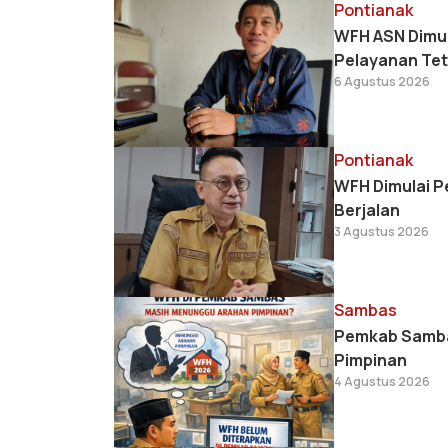
Pontianak
WFH ASN Dimul
Pelayanan Tet
6 Agustus 2026
Pontianak
WFH Dimulai P
Berjalan
3 Agustus 2026
Sambas
Pemkab Samba
Pimpinan
4 Agustus 2026