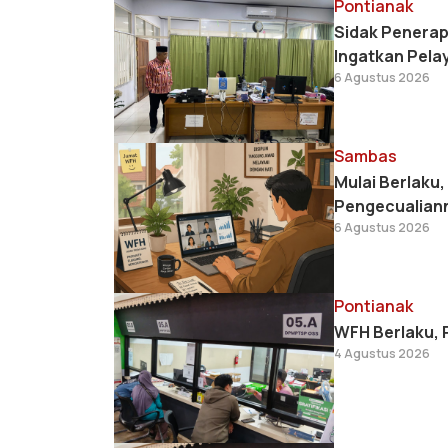
Pontianak
Sidak Penerap
Ingatkan Pela
6 Agustus 2026
Sambas
Mulai Berlaku
Pengecualian
6 Agustus 2026
Pontianak
WFH Berlaku, 
4 Agustus 2026