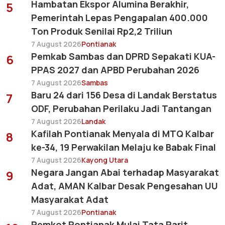
Hambatan Ekspor Alumina Berakhir,
5
Pemerintah Lepas Pengapalan 400.000
Ton Produk Senilai Rp2,2 Triliun
7 August 2026
Pontianak
Pemkab Sambas dan DPRD Sepakati KUA-
6
PPAS 2027 dan APBD Perubahan 2026
7 August 2026
Sambas
Baru 24 dari 156 Desa di Landak Berstatus
7
ODF, Perubahan Perilaku Jadi Tantangan
7 August 2026
Landak
Kafilah Pontianak Menyala di MTQ Kalbar
8
ke-34, 19 Perwakilan Melaju ke Babak Final
7 August 2026
Kayong Utara
Negara Jangan Abai terhadap Masyarakat
9
Adat, AMAN Kalbar Desak Pengesahan UU
Masyarakat Adat
7 August 2026
Pontianak
Pemkot Pontianak Mulai Tata Parit