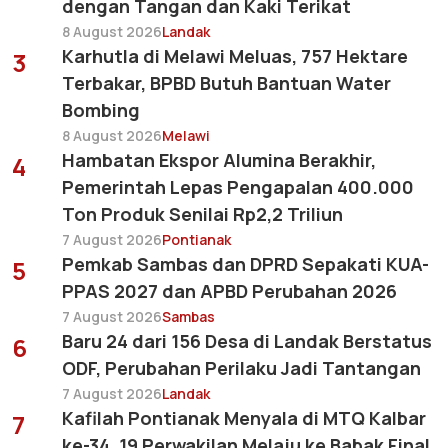
dengan Tangan dan Kaki Terikat
8 August 2026
Landak
Karhutla di Melawi Meluas, 757 Hektare
3
Terbakar, BPBD Butuh Bantuan Water
Bombing
8 August 2026
Melawi
Hambatan Ekspor Alumina Berakhir,
4
Pemerintah Lepas Pengapalan 400.000
Ton Produk Senilai Rp2,2 Triliun
7 August 2026
Pontianak
Pemkab Sambas dan DPRD Sepakati KUA-
5
PPAS 2027 dan APBD Perubahan 2026
7 August 2026
Sambas
Baru 24 dari 156 Desa di Landak Berstatus
6
ODF, Perubahan Perilaku Jadi Tantangan
7 August 2026
Landak
Kafilah Pontianak Menyala di MTQ Kalbar
7
ke-34, 19 Perwakilan Melaju ke Babak Final