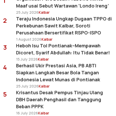
1
Maaf usai Sebut Wartawan ‘Londo Ireng’
25 July 2026
Kalbar
Teraju Indonesia Ungkap Dugaan TPPO di
2
Perkebunan Sawit Kalbar, Soroti
Perusahaan Bersertifikat RSPO-ISPO
1 August 2026
Kalbar
Heboh Isu Tol Pontianak–Mempawah
3
Dicoret, Syarif Abdullah: Itu Tidak Benar!
15 July 2026
Kalbar
Berhasil Ukir Prestasi Asia, PB ABTI
4
Siapkan Langkah Besar Bola Tangan
Indonesia Lewat Munas di Pontianak
25 July 2026
Kalbar
Krisantus Desak Pempus Tinjau Ulang
5
DBH Daerah Penghasil dan Tanggung
Beban PPPK
16 July 2026
Kalbar