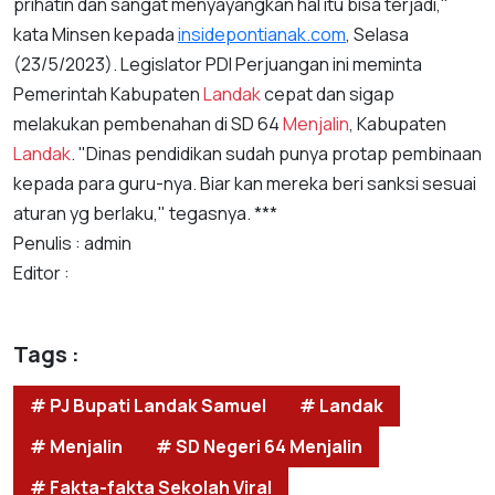
prihatin dan sangat menyayangkan hal itu bisa terjadi,"
kata Minsen kepada
insidepontianak.com
, Selasa
(23/5/2023). Legislator PDI Perjuangan ini meminta
Pemerintah Kabupaten
Landak
cepat dan sigap
melakukan pembenahan di SD 64
Menjalin
, Kabupaten
Landak
. "Dinas pendidikan sudah punya protap pembinaan
kepada para guru-nya. Biar kan mereka beri sanksi sesuai
aturan yg berlaku," tegasnya. ***
Penulis : admin
Editor :
Tags :
# PJ Bupati Landak Samuel
# Landak
# Menjalin
# SD Negeri 64 Menjalin
# Fakta-fakta Sekolah Viral