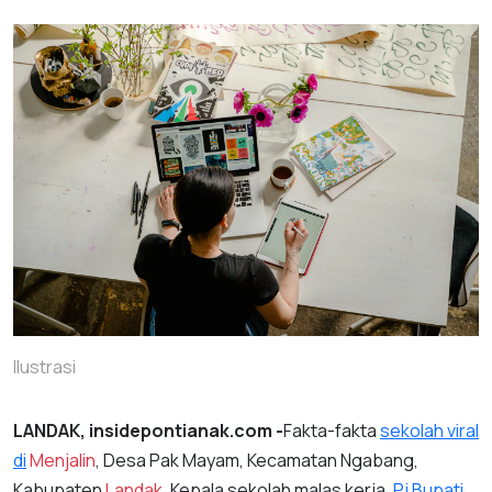
Ilustrasi
LANDAK, insidepontianak.com -
Fakta-fakta
sekolah viral
di
Menjalin
, Desa Pak Mayam, Kecamatan Ngabang,
Kabupaten
Landak
. Kepala sekolah malas kerja,
Pj Bupati