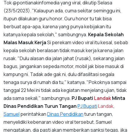
Tok @pontianakinfomedia yang viral, dikutip Selasa
(23/5/2023). "Kalaupun ada, cuma sekitar seminggu ini,
itupun dilakukan guru honor. Guru honor tu tak bisa
berbuat apa-apa, karena yang punya kebijakan itu
katanya kepala sekolah," sambungnya.
Kepala Sekolah
Malas Masuk Kerja
Si perekam video viral itu kesal, sebab
kepala sekolah beralasan tidak masuk kerja karena jalan
rusak. "Dulu alasan dia jalan jahat (rusak), sekarang jalan
bagus, jangankan sepeda motor, mobil jak bise masuk di
kampung ni. Tadak ade gak ni, dulu difasilitasi segala
tenaga surya di rumah dia tu," katanya. "Pokoknya sampai
tanggal 22 Mei ini tidak ada kegiatan menjelang ujian, tidak
ada sama sekali," sambungnya.
PJ Bupati
Landak
Minta
Dinas Pendidikan Turun Tangan
PJ Bupati
Landak
,
Samuel
perintahkan
Dinas Pendidikan
turun tangan,
menyelidiki kebenaran video viral tersebut. Samuel
mengatakan, dia pasti akan memberikan sanksi tegas, jika