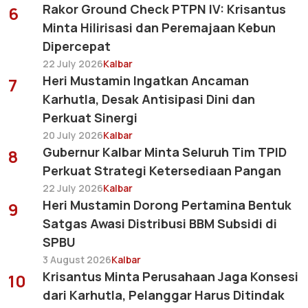
Rakor Ground Check PTPN IV: Krisantus
6
Minta Hilirisasi dan Peremajaan Kebun
Dipercepat
22 July 2026
Kalbar
Heri Mustamin Ingatkan Ancaman
7
Karhutla, Desak Antisipasi Dini dan
Perkuat Sinergi
20 July 2026
Kalbar
Gubernur Kalbar Minta Seluruh Tim TPID
8
Perkuat Strategi Ketersediaan Pangan
22 July 2026
Kalbar
Heri Mustamin Dorong Pertamina Bentuk
9
Satgas Awasi Distribusi BBM Subsidi di
SPBU
3 August 2026
Kalbar
Krisantus Minta Perusahaan Jaga Konsesi
10
dari Karhutla, Pelanggar Harus Ditindak