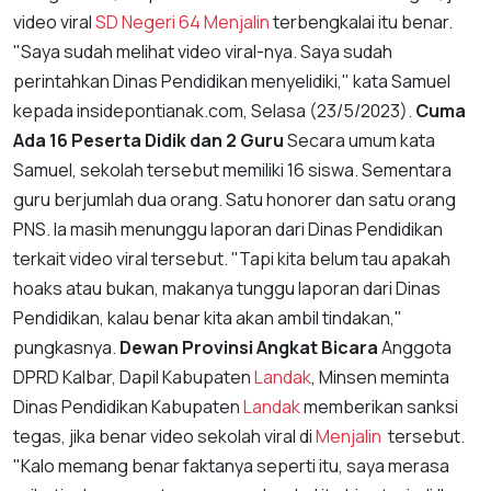
video viral
SD Negeri 64
Menjalin
terbengkalai itu benar.
"Saya sudah melihat video viral-nya. Saya sudah
perintahkan Dinas Pendidikan menyelidiki," kata Samuel
kepada insidepontianak.com, Selasa (23/5/2023).
Cuma
Ada 16 Peserta Didik dan 2 Guru
Secara umum kata
Samuel, sekolah tersebut memiliki 16 siswa. Sementara
guru berjumlah dua orang. Satu honorer dan satu orang
PNS. Ia masih menunggu laporan dari Dinas Pendidikan
terkait video viral tersebut. "Tapi kita belum tau apakah
hoaks atau bukan, makanya tunggu laporan dari Dinas
Pendidikan, kalau benar kita akan ambil tindakan,"
pungkasnya.
Dewan Provinsi Angkat Bicara
Anggota
DPRD Kalbar, Dapil Kabupaten
Landak
, Minsen meminta
Dinas Pendidikan Kabupaten
Landak
memberikan sanksi
tegas, jika benar video sekolah viral di
Menjalin
tersebut.
"Kalo memang benar faktanya seperti itu, saya merasa