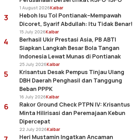
1 August 2026
Kalbar
Heboh Isu Tol Pontianak–Mempawah
3
Dicoret, Syarif Abdullah: Itu Tidak Benar!
15 July 2026
Kalbar
Berhasil Ukir Prestasi Asia, PB ABTI
4
Siapkan Langkah Besar Bola Tangan
Indonesia Lewat Munas di Pontianak
25 July 2026
Kalbar
Krisantus Desak Pempus Tinjau Ulang
5
DBH Daerah Penghasil dan Tanggung
Beban PPPK
16 July 2026
Kalbar
Rakor Ground Check PTPN IV: Krisantus
6
Minta Hilirisasi dan Peremajaan Kebun
Dipercepat
22 July 2026
Kalbar
Heri Mustamin Ingatkan Ancaman
7