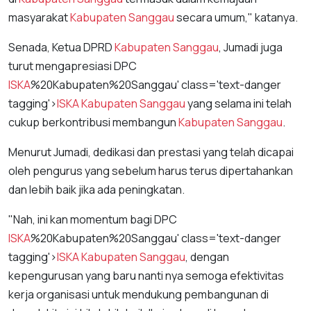
masyarakat
Kabupaten Sanggau
secara umum," katanya.
Senada, Ketua DPRD
Kabupaten Sanggau
, Jumadi juga
turut mengapresiasi DPC
ISKA
%20Kabupaten%20Sanggau' class='text-danger
tagging'>
ISKA
Kabupaten Sanggau
yang selama ini telah
cukup berkontribusi membangun
Kabupaten Sanggau
.
Menurut Jumadi, dedikasi dan prestasi yang telah dicapai
oleh pengurus yang sebelum harus terus dipertahankan
dan lebih baik jika ada peningkatan.
"Nah, ini kan momentum bagi DPC
ISKA
%20Kabupaten%20Sanggau' class='text-danger
tagging'>
ISKA
Kabupaten Sanggau
, dengan
kepengurusan yang baru nanti nya semoga efektivitas
kerja organisasi untuk mendukung pembangunan di