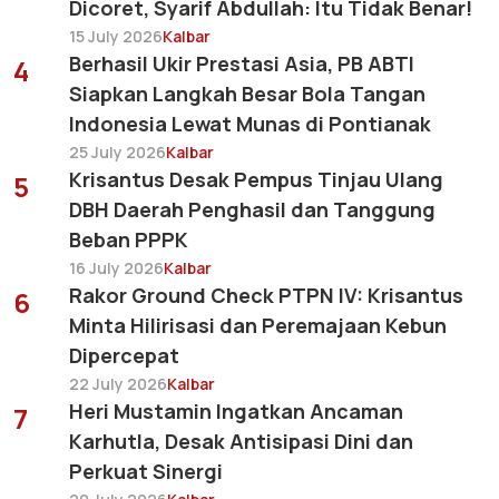
Dicoret, Syarif Abdullah: Itu Tidak Benar!
15 July 2026
Kalbar
Berhasil Ukir Prestasi Asia, PB ABTI
4
Siapkan Langkah Besar Bola Tangan
Indonesia Lewat Munas di Pontianak
25 July 2026
Kalbar
Krisantus Desak Pempus Tinjau Ulang
5
DBH Daerah Penghasil dan Tanggung
Beban PPPK
16 July 2026
Kalbar
Rakor Ground Check PTPN IV: Krisantus
6
Minta Hilirisasi dan Peremajaan Kebun
Dipercepat
22 July 2026
Kalbar
Heri Mustamin Ingatkan Ancaman
7
Karhutla, Desak Antisipasi Dini dan
Perkuat Sinergi