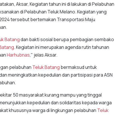
akan, Aksar, Kegiatan tahun ini di lakukan di Pelabuhan
laksanakan di Pelabuhan Teluk Melano. Kegiatan yang
 2024 tersebut bertemakan Transportasi Maju
nan.
uk Batang
dan bakti sosial berupa pembagian sembako
 Batang
. Kegiatan ini merupakan agenda rutin tahunan
yaan
Harhubnas
," jelas Aksar.
kungan pelabuhan
Teluk Batang
bermaksud untuk
dan meningkatkan kepedulian dan partisipasi para ASN
labuhan.
ekitar 50 masyarakat kurang mampu yang tinggal
k menunjukkan kepedulian dan solidaritas kepada warga
akat khususnya warga di lingkungan pelabuhan
Teluk