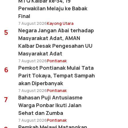
MTQ Kalbar ke-34, 19
Perwakilan Melaju ke Babak
Final
7 August 2026
Kayong Utara
Negara Jangan Abai terhadap
5
Masyarakat Adat, AMAN
Kalbar Desak Pengesahan UU
Masyarakat Adat
7 August 2026
Pontianak
Pemkot Pontianak Mulai Tata
6
Parit Tokaya, Tempat Sampah
akan Diperbanyak
7 August 2026
Pontianak
Bahasan Puji Antusiasme
7
Warga Ponbar Ikuti Jalan
Sehat dan Zumba
7 August 2026
Pontianak
Pemkab Melawi Matangkan