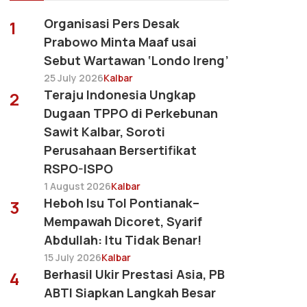
Organisasi Pers Desak
1
Prabowo Minta Maaf usai
Sebut Wartawan ‘Londo Ireng’
25 July 2026
Kalbar
Teraju Indonesia Ungkap
2
Dugaan TPPO di Perkebunan
Sawit Kalbar, Soroti
Perusahaan Bersertifikat
RSPO-ISPO
1 August 2026
Kalbar
Heboh Isu Tol Pontianak–
3
Mempawah Dicoret, Syarif
Abdullah: Itu Tidak Benar!
15 July 2026
Kalbar
Berhasil Ukir Prestasi Asia, PB
4
ABTI Siapkan Langkah Besar