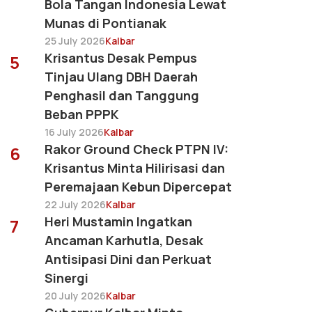
Bola Tangan Indonesia Lewat
Munas di Pontianak
25 July 2026
Kalbar
Krisantus Desak Pempus
5
Tinjau Ulang DBH Daerah
Penghasil dan Tanggung
Beban PPPK
16 July 2026
Kalbar
Rakor Ground Check PTPN IV:
6
Krisantus Minta Hilirisasi dan
Peremajaan Kebun Dipercepat
22 July 2026
Kalbar
Heri Mustamin Ingatkan
7
Ancaman Karhutla, Desak
Antisipasi Dini dan Perkuat
Sinergi
20 July 2026
Kalbar