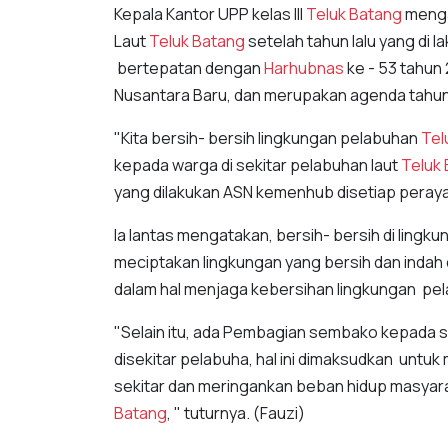
Kepala Kantor UPP kelas III
Teluk Batang
mengat
Laut
Teluk Batang
setelah tahun lalu yang di 
bertepatan dengan
Harhubnas
ke - 53 tahun
Nusantara Baru, dan merupakan agenda tahu
"Kita bersih- bersih lingkungan pelabuhan
Tel
kepada warga di sekitar pelabuhan laut
Teluk
yang dilakukan ASN kemenhub disetiap pera
Ia lantas mengatakan, bersih- bersih di ling
meciptakan lingkungan yang bersih dan indah 
dalam hal menjaga kebersihan lingkungan pe
"Selain itu, ada Pembagian sembako kepada s
disekitar pelabuha, hal ini dimaksudkan untu
sekitar dan meringankan beban hidup masyar
Batang
, " tuturnya. (Fauzi)