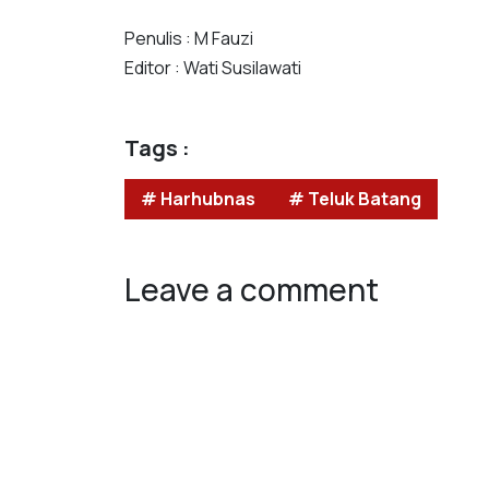
Penulis : M Fauzi
Editor : Wati Susilawati
Tags :
# Harhubnas
# Teluk Batang
Leave a comment