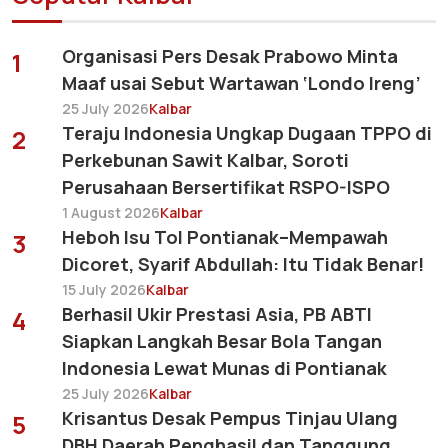
Organisasi Pers Desak Prabowo Minta
1
Maaf usai Sebut Wartawan ‘Londo Ireng’
25 July 2026
Kalbar
Teraju Indonesia Ungkap Dugaan TPPO di
2
Perkebunan Sawit Kalbar, Soroti
Perusahaan Bersertifikat RSPO-ISPO
1 August 2026
Kalbar
Heboh Isu Tol Pontianak–Mempawah
3
Dicoret, Syarif Abdullah: Itu Tidak Benar!
15 July 2026
Kalbar
Berhasil Ukir Prestasi Asia, PB ABTI
4
Siapkan Langkah Besar Bola Tangan
Indonesia Lewat Munas di Pontianak
25 July 2026
Kalbar
Krisantus Desak Pempus Tinjau Ulang
5
DBH Daerah Penghasil dan Tanggung