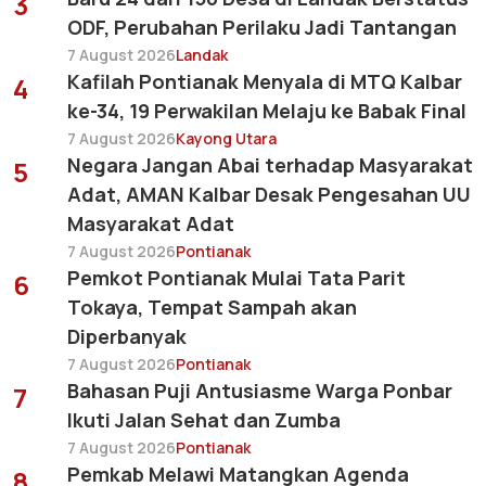
3
ODF, Perubahan Perilaku Jadi Tantangan
7 August 2026
Landak
Kafilah Pontianak Menyala di MTQ Kalbar
4
ke-34, 19 Perwakilan Melaju ke Babak Final
7 August 2026
Kayong Utara
Negara Jangan Abai terhadap Masyarakat
5
Adat, AMAN Kalbar Desak Pengesahan UU
Masyarakat Adat
7 August 2026
Pontianak
Pemkot Pontianak Mulai Tata Parit
6
Tokaya, Tempat Sampah akan
Diperbanyak
7 August 2026
Pontianak
Bahasan Puji Antusiasme Warga Ponbar
7
Ikuti Jalan Sehat dan Zumba
7 August 2026
Pontianak
Pemkab Melawi Matangkan Agenda
8