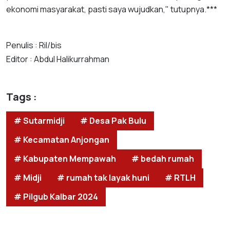
ekonomi masyarakat, pasti saya wujudkan," tutupnya.***
Penulis : Ril/bis
Editor : Abdul Halikurrahman
Tags :
# Sutarmidji
# Desa Pak Bulu
# Kecamatan Anjongan
# Kabupaten Mempawah
# bedah rumah
# Midji
# rumah tak layak huni
# RTLH
# Pilgub Kalbar 2024