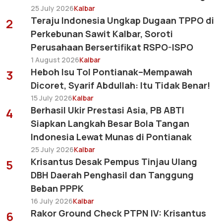
25 July 2026
Kalbar
Teraju Indonesia Ungkap Dugaan TPPO di
2
Perkebunan Sawit Kalbar, Soroti
Perusahaan Bersertifikat RSPO-ISPO
1 August 2026
Kalbar
Heboh Isu Tol Pontianak–Mempawah
3
Dicoret, Syarif Abdullah: Itu Tidak Benar!
15 July 2026
Kalbar
Berhasil Ukir Prestasi Asia, PB ABTI
4
Siapkan Langkah Besar Bola Tangan
Indonesia Lewat Munas di Pontianak
25 July 2026
Kalbar
Krisantus Desak Pempus Tinjau Ulang
5
DBH Daerah Penghasil dan Tanggung
Beban PPPK
16 July 2026
Kalbar
Rakor Ground Check PTPN IV: Krisantus
6