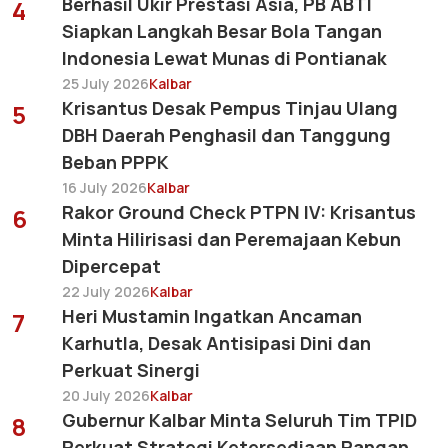
Berhasil Ukir Prestasi Asia, PB ABTI
4
Siapkan Langkah Besar Bola Tangan
Indonesia Lewat Munas di Pontianak
25 July 2026
Kalbar
Krisantus Desak Pempus Tinjau Ulang
5
DBH Daerah Penghasil dan Tanggung
Beban PPPK
16 July 2026
Kalbar
Rakor Ground Check PTPN IV: Krisantus
6
Minta Hilirisasi dan Peremajaan Kebun
Dipercepat
22 July 2026
Kalbar
Heri Mustamin Ingatkan Ancaman
7
Karhutla, Desak Antisipasi Dini dan
Perkuat Sinergi
20 July 2026
Kalbar
Gubernur Kalbar Minta Seluruh Tim TPID
8
Perkuat Strategi Ketersediaan Pangan