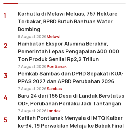
Karhutla di Melawi Meluas, 757 Hektare
1
Terbakar, BPBD Butuh Bantuan Water
Bombing
8 August 2026
Melawi
Hambatan Ekspor Alumina Berakhir,
2
Pemerintah Lepas Pengapalan 400.000
Ton Produk Senilai Rp2,2 Triliun
7 August 2026
Pontianak
Pemkab Sambas dan DPRD Sepakati KUA-
3
PPAS 2027 dan APBD Perubahan 2026
7 August 2026
Sambas
Baru 24 dari 156 Desa di Landak Berstatus
4
ODF, Perubahan Perilaku Jadi Tantangan
7 August 2026
Landak
Kafilah Pontianak Menyala di MTQ Kalbar
5
ke-34, 19 Perwakilan Melaju ke Babak Final