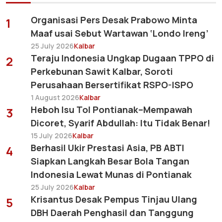
Organisasi Pers Desak Prabowo Minta
1
Maaf usai Sebut Wartawan ‘Londo Ireng’
25 July 2026
Kalbar
Teraju Indonesia Ungkap Dugaan TPPO di
2
Perkebunan Sawit Kalbar, Soroti
Perusahaan Bersertifikat RSPO-ISPO
1 August 2026
Kalbar
Heboh Isu Tol Pontianak–Mempawah
3
Dicoret, Syarif Abdullah: Itu Tidak Benar!
15 July 2026
Kalbar
Berhasil Ukir Prestasi Asia, PB ABTI
4
Siapkan Langkah Besar Bola Tangan
Indonesia Lewat Munas di Pontianak
25 July 2026
Kalbar
Krisantus Desak Pempus Tinjau Ulang
5
DBH Daerah Penghasil dan Tanggung