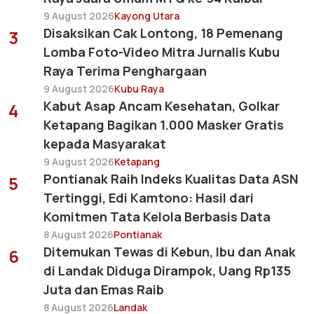
9 August 2026
Kayong Utara
Disaksikan Cak Lontong, 18 Pemenang
3
Lomba Foto-Video Mitra Jurnalis Kubu
Raya Terima Penghargaan
9 August 2026
Kubu Raya
Kabut Asap Ancam Kesehatan, Golkar
4
Ketapang Bagikan 1.000 Masker Gratis
kepada Masyarakat
9 August 2026
Ketapang
Pontianak Raih Indeks Kualitas Data ASN
5
Tertinggi, Edi Kamtono: Hasil dari
Komitmen Tata Kelola Berbasis Data
8 August 2026
Pontianak
Ditemukan Tewas di Kebun, Ibu dan Anak
6
di Landak Diduga Dirampok, Uang Rp135
Juta dan Emas Raib
8 August 2026
Landak