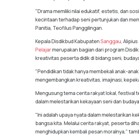
"Drama memiliki nilai edukatif, estetis, dan s
kecintaan terhadap seni pertunjukan dan mem
Panitia, Teofilus Panggilingan.
Kepala Disdikbud Kabupaten
Sanggau
, Alipi
Pelajar
merupakan bagian dari program Disdi
kreativitas peserta didik di bidang seni, buday
"Pendidikan tidak hanya membekali anak-anak
mengembangkan kreativitas, imajinasi, kepekaan
Mengusung tema cerita rakyat lokal, festiva
dalam melestarikan kekayaan seni dan budaya 
"Ini adalah upaya nyata dalam melestarikan ke
bangsa kita. Melalui cerita rakyat, peserta dih
menghidupkan kembali pesan moralnya," tam