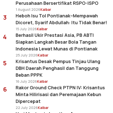
Perusahaan Bersertifikat RSPO-ISPO
1 August 2026
Kalbar
Heboh Isu Tol Pontianak–Mempawah
3
Dicoret, Syarif Abdullah: Itu Tidak Benar!
15 July 2026
Kalbar
Berhasil Ukir Prestasi Asia, PB ABTI
4
Siapkan Langkah Besar Bola Tangan
Indonesia Lewat Munas di Pontianak
25 July 2026
Kalbar
Krisantus Desak Pempus Tinjau Ulang
5
DBH Daerah Penghasil dan Tanggung
Beban PPPK
16 July 2026
Kalbar
Rakor Ground Check PTPN IV: Krisantus
6
Minta Hilirisasi dan Peremajaan Kebun
Dipercepat
22 July 2026
Kalbar