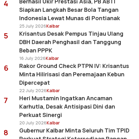
Berhasil Ukir Prestasi Asia, PB ABTI
4
Siapkan Langkah Besar Bola Tangan
Indonesia Lewat Munas di Pontianak
25 July 2026
Kalbar
Krisantus Desak Pempus Tinjau Ulang
5
DBH Daerah Penghasil dan Tanggung
Beban PPPK
16 July 2026
Kalbar
Rakor Ground Check PTPN IV: Krisantus
6
Minta Hilirisasi dan Peremajaan Kebun
Dipercepat
22 July 2026
Kalbar
Heri Mustamin Ingatkan Ancaman
7
Karhutla, Desak Antisipasi Dini dan
Perkuat Sinergi
20 July 2026
Kalbar
Gubernur Kalbar Minta Seluruh Tim TPID
8
Perkuat Strategi Ketersediaan Pangan