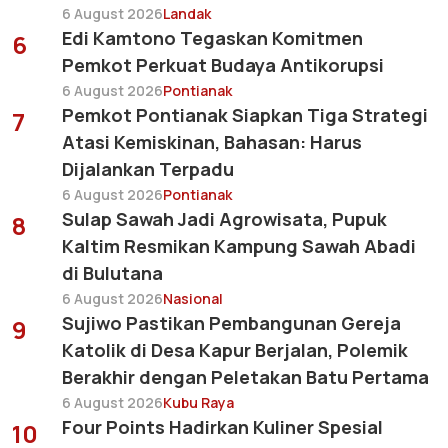
6 August 2026
Landak
Edi Kamtono Tegaskan Komitmen
6
Pemkot Perkuat Budaya Antikorupsi
6 August 2026
Pontianak
Pemkot Pontianak Siapkan Tiga Strategi
7
Atasi Kemiskinan, Bahasan: Harus
Dijalankan Terpadu
6 August 2026
Pontianak
Sulap Sawah Jadi Agrowisata, Pupuk
8
Kaltim Resmikan Kampung Sawah Abadi
di Bulutana
6 August 2026
Nasional
Sujiwo Pastikan Pembangunan Gereja
9
Katolik di Desa Kapur Berjalan, Polemik
Berakhir dengan Peletakan Batu Pertama
6 August 2026
Kubu Raya
Four Points Hadirkan Kuliner Spesial
10