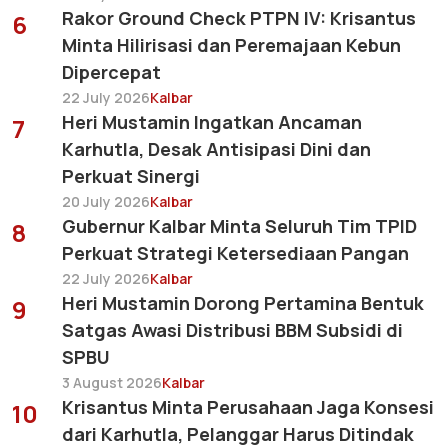
Rakor Ground Check PTPN IV: Krisantus
6
Minta Hilirisasi dan Peremajaan Kebun
Dipercepat
22 July 2026
Kalbar
Heri Mustamin Ingatkan Ancaman
7
Karhutla, Desak Antisipasi Dini dan
Perkuat Sinergi
20 July 2026
Kalbar
Gubernur Kalbar Minta Seluruh Tim TPID
8
Perkuat Strategi Ketersediaan Pangan
22 July 2026
Kalbar
Heri Mustamin Dorong Pertamina Bentuk
9
Satgas Awasi Distribusi BBM Subsidi di
SPBU
3 August 2026
Kalbar
Krisantus Minta Perusahaan Jaga Konsesi
10
dari Karhutla, Pelanggar Harus Ditindak