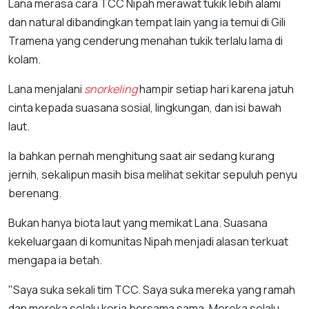
Lana merasa cara TCC Nipah merawat tukik lebih alami
dan natural dibandingkan tempat lain yang ia temui di Gili
Tramena yang cenderung menahan tukik terlalu lama di
kolam.
Lana menjalani
snorkeling
hampir setiap hari karena jatuh
cinta kepada suasana sosial, lingkungan, dan isi bawah
laut.
Ia bahkan pernah menghitung saat air sedang kurang
jernih, sekalipun masih bisa melihat sekitar sepuluh penyu
berenang.
Bukan hanya biota laut yang memikat Lana. Suasana
kekeluargaan di komunitas Nipah menjadi alasan terkuat
mengapa ia betah.
"Saya suka sekali tim TCC. Saya suka mereka yang ramah
dan mereka selalu kerja bersama sama. Mereka selalu