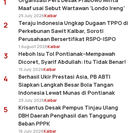
Organisasi Pers Desak Prabowo Minta
1
Maaf usai Sebut Wartawan ‘Londo Ireng’
25 July 2026
Kalbar
Teraju Indonesia Ungkap Dugaan TPPO di
2
Perkebunan Sawit Kalbar, Soroti
Perusahaan Bersertifikat RSPO-ISPO
1 August 2026
Kalbar
Heboh Isu Tol Pontianak–Mempawah
3
Dicoret, Syarif Abdullah: Itu Tidak Benar!
15 July 2026
Kalbar
Berhasil Ukir Prestasi Asia, PB ABTI
4
Siapkan Langkah Besar Bola Tangan
Indonesia Lewat Munas di Pontianak
25 July 2026
Kalbar
Krisantus Desak Pempus Tinjau Ulang
5
DBH Daerah Penghasil dan Tanggung
Beban PPPK
16 July 2026
Kalbar