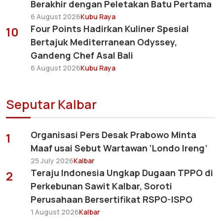
Berakhir dengan Peletakan Batu Pertama
6 August 2026
Kubu Raya
Four Points Hadirkan Kuliner Spesial
10
Bertajuk Mediterranean Odyssey,
Gandeng Chef Asal Bali
6 August 2026
Kubu Raya
Seputar Kalbar
Organisasi Pers Desak Prabowo Minta
1
Maaf usai Sebut Wartawan ‘Londo Ireng’
25 July 2026
Kalbar
Teraju Indonesia Ungkap Dugaan TPPO di
2
Perkebunan Sawit Kalbar, Soroti
Perusahaan Bersertifikat RSPO-ISPO
1 August 2026
Kalbar