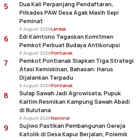
Dua Kali Perpanjang Pendaftaran,
5
Pilkades PAW Desa Agak Masih Sepi
Peminat
6 August 2026
Landak
Edi Kamtono Tegaskan Komitmen
6
Pemkot Perkuat Budaya Antikorupsi
6 August 2026
Pontianak
Pemkot Pontianak Siapkan Tiga Strategi
7
Atasi Kemiskinan, Bahasan: Harus
Dijalankan Terpadu
6 August 2026
Pontianak
Sulap Sawah Jadi Agrowisata, Pupuk
8
Kaltim Resmikan Kampung Sawah Abadi
di Bulutana
6 August 2026
Nasional
Sujiwo Pastikan Pembangunan Gereja
9
Katolik di Desa Kapur Berjalan, Polemik