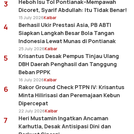
Heboh Isu Tol Pontianak–Mempawah
3
Dicoret, Syarif Abdullah: Itu Tidak Benar!
15 July 2026
Kalbar
Berhasil Ukir Prestasi Asia, PB ABTI
4
Siapkan Langkah Besar Bola Tangan
Indonesia Lewat Munas di Pontianak
25 July 2026
Kalbar
Krisantus Desak Pempus Tinjau Ulang
5
DBH Daerah Penghasil dan Tanggung
Beban PPPK
16 July 2026
Kalbar
Rakor Ground Check PTPN IV: Krisantus
6
Minta Hilirisasi dan Peremajaan Kebun
Dipercepat
22 July 2026
Kalbar
Heri Mustamin Ingatkan Ancaman
7
Karhutla, Desak Antisipasi Dini dan