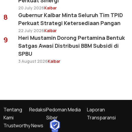
Perkuat Sinergi
20 July 2026
Kalbar
Gubernur Kalbar Minta Seluruh Tim TPID
8
Perkuat Strategi Ketersediaan Pangan
22 July 2026
Kalbar
Heri Mustamin Dorong Pertamina Bentuk
9
Satgas Awasi Distribusi BBM Subsidi di
SPBU
3 August 2026
Kalbar
Tentang
Redaksi
Pedoman Media
Laporan
Kami
Siber
Transparansi
Trustworthy News