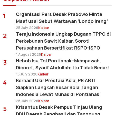
Organisasi Pers Desak Prabowo Minta
1
Maaf usai Sebut Wartawan ‘Londo Ireng’
25 July 2026
Kalbar
Teraju Indonesia Ungkap Dugaan TPPO di
2
Perkebunan Sawit Kalbar, Soroti
Perusahaan Bersertifikat RSPO-ISPO
1 August 2026
Kalbar
Heboh Isu Tol Pontianak–Mempawah
3
Dicoret, Syarif Abdullah: Itu Tidak Benar!
15 July 2026
Kalbar
Berhasil Ukir Prestasi Asia, PB ABTI
4
Siapkan Langkah Besar Bola Tangan
Indonesia Lewat Munas di Pontianak
25 July 2026
Kalbar
Krisantus Desak Pempus Tinjau Ulang
5
DBH Daerah Penghasil dan Tanggung