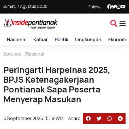
Jumat, 7 Agustus 2026
Follow :
Nasional
Kalbar
Politik
Lingkungan
Ekonomi
Beranda
Nasional
Peringarti Harpelnas 2025,
BPJS Ketenagakerjaan
Pontianak Sapa Peserta
Menyerap Masukan
5 September 2025 15:19 WIB
share :