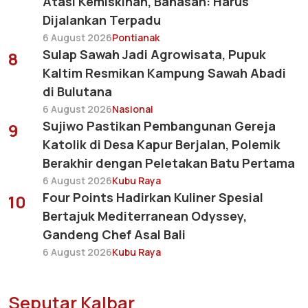
Atasi Kemiskinan, Bahasan: Harus
Dijalankan Terpadu
6 August 2026
Pontianak
Sulap Sawah Jadi Agrowisata, Pupuk
8
Kaltim Resmikan Kampung Sawah Abadi
di Bulutana
6 August 2026
Nasional
Sujiwo Pastikan Pembangunan Gereja
9
Katolik di Desa Kapur Berjalan, Polemik
Berakhir dengan Peletakan Batu Pertama
6 August 2026
Kubu Raya
Four Points Hadirkan Kuliner Spesial
10
Bertajuk Mediterranean Odyssey,
Gandeng Chef Asal Bali
6 August 2026
Kubu Raya
Seputar Kalbar