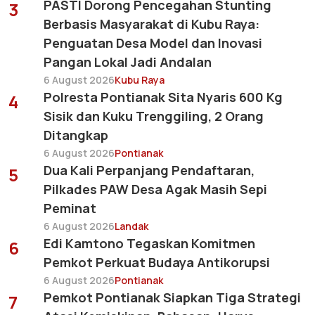
PASTI Dorong Pencegahan Stunting
3
Berbasis Masyarakat di Kubu Raya:
Penguatan Desa Model dan Inovasi
Pangan Lokal Jadi Andalan
6 August 2026
Kubu Raya
Polresta Pontianak Sita Nyaris 600 Kg
4
Sisik dan Kuku Trenggiling, 2 Orang
Ditangkap
6 August 2026
Pontianak
Dua Kali Perpanjang Pendaftaran,
5
Pilkades PAW Desa Agak Masih Sepi
Peminat
6 August 2026
Landak
Edi Kamtono Tegaskan Komitmen
6
Pemkot Perkuat Budaya Antikorupsi
6 August 2026
Pontianak
Pemkot Pontianak Siapkan Tiga Strategi
7