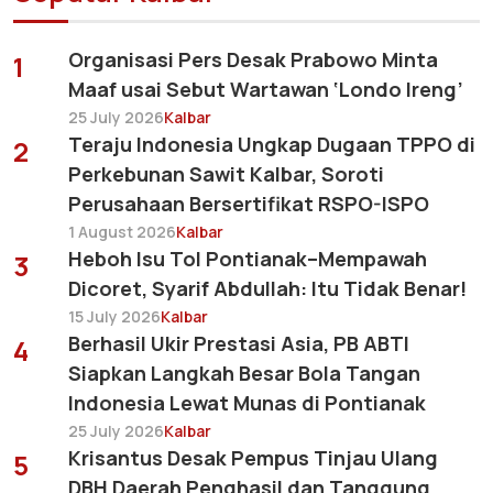
Organisasi Pers Desak Prabowo Minta
1
Maaf usai Sebut Wartawan ‘Londo Ireng’
25 July 2026
Kalbar
Teraju Indonesia Ungkap Dugaan TPPO di
2
Perkebunan Sawit Kalbar, Soroti
Perusahaan Bersertifikat RSPO-ISPO
1 August 2026
Kalbar
Heboh Isu Tol Pontianak–Mempawah
3
Dicoret, Syarif Abdullah: Itu Tidak Benar!
15 July 2026
Kalbar
Berhasil Ukir Prestasi Asia, PB ABTI
4
Siapkan Langkah Besar Bola Tangan
Indonesia Lewat Munas di Pontianak
25 July 2026
Kalbar
Krisantus Desak Pempus Tinjau Ulang
5
DBH Daerah Penghasil dan Tanggung