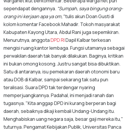
warganet ikut berkomentar. Beberapa warga net pun
sependapat dengannya.
“Sumpah, saya bingung orang-
orang ini kerjaan apa ya om,”
tulis akun Doan Gusti di
kolom komentar Facebook Mahadir. Tokoh masyarakat
Kabupaten Kayong Utara, Abdul Rani juga sepemikiran.
Menurutnya, anggota
DPD RI
Dapil Kalbar terkesan
mengisi ruang kantor lembaga. Fungsi utamanya sebagai
perwakilan daerah tak banyak dilakukan. Baginya, kritikan
ini bukan omong kosong. Justru sangat bisa dibuktikan.
Satu di antaranya, isu pemekaran daerah otonomi baru
atau DOB di Kalbar, sampai sekarang tak satu pun
teralisasi. Suara DPD tak terdengar nyaring
memperjuangkannya. Padahal, ini menjadi ranah dan
tugasnya. "Kita anggap DPD ini kurang berperan bagi
daerah, sebaiknya dikaji kembali Undang-Undang itu.
Menghabiskan uang negara saja, besar gaji mereka itu,"
tuturnya. Pengamat Kebijakan Publik, Universitas Panca