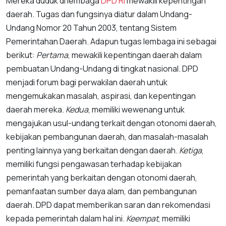
Mereka duduk di lembaga
DPD RI
mewakili kepentingan
daerah. Tugas dan fungsinya diatur dalam Undang-
Undang Nomor 20 Tahun 2003, tentang Sistem
Pemerintahan Daerah. Adapun tugas lembaga ini sebagai
berikut:
Pertama
, mewakili kepentingan daerah dalam
pembuatan Undang-Undang di tingkat nasional. DPD
menjadi forum bagi perwakilan daerah untuk
mengemukakan masalah, aspirasi, dan kepentingan
daerah mereka.
Kedua
, memiliki wewenang untuk
mengajukan usul-undang terkait dengan otonomi daerah,
kebijakan pembangunan daerah, dan masalah-masalah
penting lainnya yang berkaitan dengan daerah.
Ketiga
,
memiliki fungsi pengawasan terhadap kebijakan
pemerintah yang berkaitan dengan otonomi daerah,
pemanfaatan sumber daya alam, dan pembangunan
daerah. DPD dapat memberikan saran dan rekomendasi
kepada pemerintah dalam hal ini.
Keempat
, memiliki