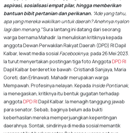
aspirasi, sosialisasi empat pilar, hingga memberikan
bantuan bibit pertanian dan perikanan.
“Ade yang tahu,
apa yang mereka wakilkan untuk daerah? Anehnya nyalon
lagi dan menang.”
Sura lantang ini datang dari seorang
warga bernama Mahadir. Ia menuliskan kritiknya kepada
anggota Dewan Perwakilan Rakyat Daerah (DPD) RI Dapil
Kalbar, lewat media sosial
Facebooknya
, pada 26 Mei 2023.
Ia turut menyertakan postingan tiga foto Anggota
DPD RI
Dapil Kalbar berderet ke bawah: Cristiandi Sanjaya, Maria
Goreti, dan Erlinawati. Mahadir merupakan warga
Mempawah. Profesinya nelayan. Kepada
Inside Pontianak
,
ia menegaskan, kritiknya itu bentuk gugatan terhadap
anggota
DPD RI
Dapil Kalbar. Ia menagih tanggung jawab
para senator. Sebab, baginya belum ada bukti
keberhasilan mereka memperjuangkan kepentingan
daerahnya. Sontak, sindirinya di media sosial memantik