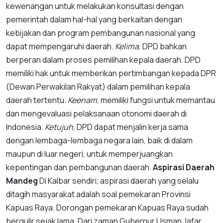
kewenangan untuk melakukan konsultasi dengan
pemerintah dalam hal-hal yang berkaitan dengan
kebijakan dan program pembangunan nasional yang
dapat mempengaruhi daerah.
Kelima
, DPD bahkan
berperan dalam proses pemilihan kepala daerah. DPD
memiliki hak untuk memberikan pertimbangan kepada DPR
(Dewan Perwakilan Rakyat) dalam pemilihan kepala
daerah tertentu.
Keenam
, memiliki fungsi untuk memantau
dan mengevaluasi pelaksanaan otonomi daerah di
Indonesia.
Ketujuh
, DPD dapat menjalin kerja sama
dengan lembaga-lembaga negara lain, baik di dalam
maupun di luar negeri, untuk memperjuangkan
kepentingan dan pembangunan daerah.
Aspirasi Daerah
Mandeg
Di Kalbar sendiri, aspirasi daerah yang selalu
ditagih masyarakat adalah soal pemekaran Provinsi
Kapuas Raya. Dorongan pemekaran Kapuas Raya sudah
bergulir sejak lama. Dari zaman Gubernur Usman Jafar,