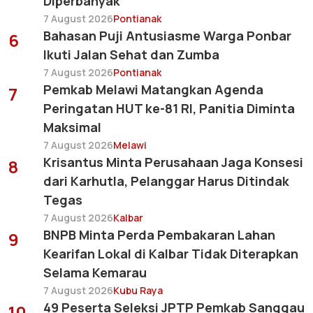
Diperbanyak
7 August 2026
Pontianak
Bahasan Puji Antusiasme Warga Ponbar
6
Ikuti Jalan Sehat dan Zumba
7 August 2026
Pontianak
Pemkab Melawi Matangkan Agenda
7
Peringatan HUT ke-81 RI, Panitia Diminta
Maksimal
7 August 2026
Melawi
Krisantus Minta Perusahaan Jaga Konsesi
8
dari Karhutla, Pelanggar Harus Ditindak
Tegas
7 August 2026
Kalbar
BNPB Minta Perda Pembakaran Lahan
9
Kearifan Lokal di Kalbar Tidak Diterapkan
Selama Kemarau
7 August 2026
Kubu Raya
49 Peserta Seleksi JPTP Pemkab Sanggau
10