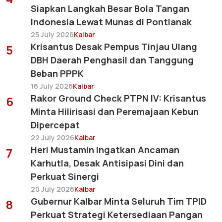
Siapkan Langkah Besar Bola Tangan
Indonesia Lewat Munas di Pontianak
25 July 2026
Kalbar
Krisantus Desak Pempus Tinjau Ulang
5
DBH Daerah Penghasil dan Tanggung
Beban PPPK
16 July 2026
Kalbar
Rakor Ground Check PTPN IV: Krisantus
6
Minta Hilirisasi dan Peremajaan Kebun
Dipercepat
22 July 2026
Kalbar
Heri Mustamin Ingatkan Ancaman
7
Karhutla, Desak Antisipasi Dini dan
Perkuat Sinergi
20 July 2026
Kalbar
Gubernur Kalbar Minta Seluruh Tim TPID
8
Perkuat Strategi Ketersediaan Pangan