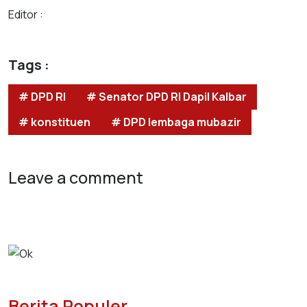
Editor :
Tags :
# DPD RI
# Senator DPD RI Dapil Kalbar
# konstituen
# DPD lembaga mubazir
Leave a comment
Berita Populer