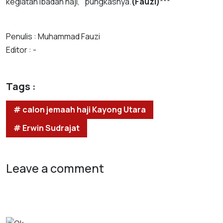
kegiatan ibadah haji," pungkasnya.
(Fauzi)
***
Penulis : Muhammad Fauzi
Editor : -
Tags :
# calon jemaah haji Kayong Utara
# Erwin Sudrajat
Leave a comment