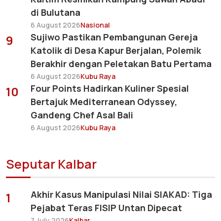
di Bulutana
6 August 2026
Nasional
Sujiwo Pastikan Pembangunan Gereja
9
Katolik di Desa Kapur Berjalan, Polemik
Berakhir dengan Peletakan Batu Pertama
6 August 2026
Kubu Raya
Four Points Hadirkan Kuliner Spesial
10
Bertajuk Mediterranean Odyssey,
Gandeng Chef Asal Bali
6 August 2026
Kubu Raya
Seputar Kalbar
Akhir Kasus Manipulasi Nilai SIAKAD: Tiga
1
Pejabat Teras FISIP Untan Dipecat
7 July 2026
Kalbar