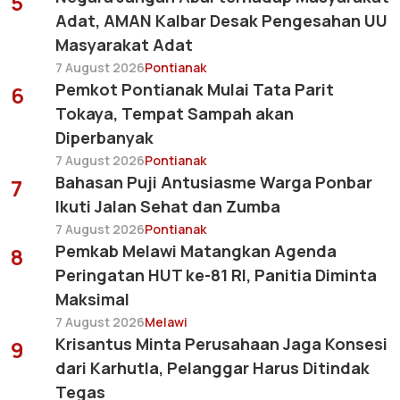
5
Adat, AMAN Kalbar Desak Pengesahan UU
Masyarakat Adat
7 August 2026
Pontianak
Pemkot Pontianak Mulai Tata Parit
6
Tokaya, Tempat Sampah akan
Diperbanyak
7 August 2026
Pontianak
Bahasan Puji Antusiasme Warga Ponbar
7
Ikuti Jalan Sehat dan Zumba
7 August 2026
Pontianak
Pemkab Melawi Matangkan Agenda
8
Peringatan HUT ke-81 RI, Panitia Diminta
Maksimal
7 August 2026
Melawi
Krisantus Minta Perusahaan Jaga Konsesi
9
dari Karhutla, Pelanggar Harus Ditindak
Tegas