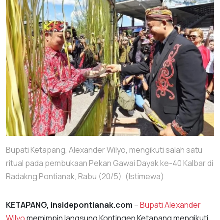
Bupati Ketapang, Alexander Wilyo, mengikuti salah satu
ritual pada pembukaan Pekan Gawai Dayak ke-40 Kalbar di
Radakng Pontianak, Rabu (20/5). (Istimewa)
KETAPANG, insidepontianak.com
–
Bupati Alexander
Wilyo
memimpin langsung Kontingen Ketapang mengikuti