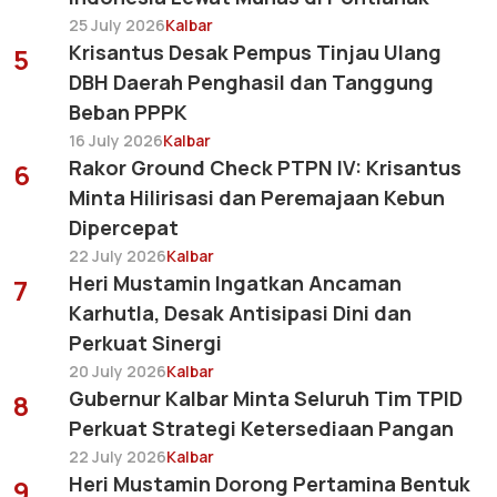
25 July 2026
Kalbar
Krisantus Desak Pempus Tinjau Ulang
5
DBH Daerah Penghasil dan Tanggung
Beban PPPK
16 July 2026
Kalbar
Rakor Ground Check PTPN IV: Krisantus
6
Minta Hilirisasi dan Peremajaan Kebun
Dipercepat
22 July 2026
Kalbar
Heri Mustamin Ingatkan Ancaman
7
Karhutla, Desak Antisipasi Dini dan
Perkuat Sinergi
20 July 2026
Kalbar
Gubernur Kalbar Minta Seluruh Tim TPID
8
Perkuat Strategi Ketersediaan Pangan
22 July 2026
Kalbar
Heri Mustamin Dorong Pertamina Bentuk
9