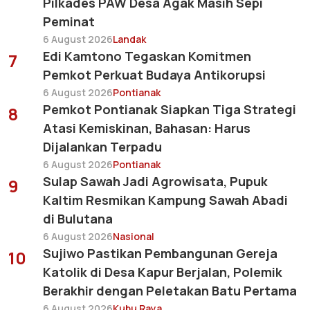
Pilkades PAW Desa Agak Masih Sepi
Peminat
6 August 2026
Landak
Edi Kamtono Tegaskan Komitmen
7
Pemkot Perkuat Budaya Antikorupsi
6 August 2026
Pontianak
Pemkot Pontianak Siapkan Tiga Strategi
8
Atasi Kemiskinan, Bahasan: Harus
Dijalankan Terpadu
6 August 2026
Pontianak
Sulap Sawah Jadi Agrowisata, Pupuk
9
Kaltim Resmikan Kampung Sawah Abadi
di Bulutana
6 August 2026
Nasional
Sujiwo Pastikan Pembangunan Gereja
10
Katolik di Desa Kapur Berjalan, Polemik
Berakhir dengan Peletakan Batu Pertama
6 August 2026
Kubu Raya