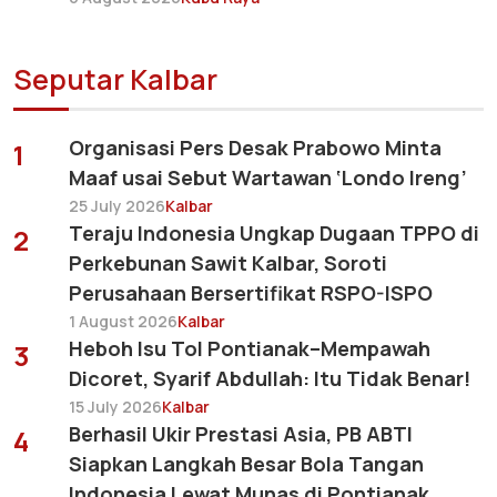
Seputar Kalbar
Organisasi Pers Desak Prabowo Minta
1
Maaf usai Sebut Wartawan ‘Londo Ireng’
25 July 2026
Kalbar
Teraju Indonesia Ungkap Dugaan TPPO di
2
Perkebunan Sawit Kalbar, Soroti
Perusahaan Bersertifikat RSPO-ISPO
1 August 2026
Kalbar
Heboh Isu Tol Pontianak–Mempawah
3
Dicoret, Syarif Abdullah: Itu Tidak Benar!
15 July 2026
Kalbar
Berhasil Ukir Prestasi Asia, PB ABTI
4
Siapkan Langkah Besar Bola Tangan
Indonesia Lewat Munas di Pontianak