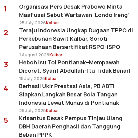
Organisasi Pers Desak Prabowo Minta
1
Maaf usai Sebut Wartawan ‘Londo Ireng’
25 July 2026
Kalbar
Teraju Indonesia Ungkap Dugaan TPPO di
2
Perkebunan Sawit Kalbar, Soroti
Perusahaan Bersertifikat RSPO-ISPO
1 August 2026
Kalbar
Heboh Isu Tol Pontianak–Mempawah
3
Dicoret, Syarif Abdullah: Itu Tidak Benar!
15 July 2026
Kalbar
Berhasil Ukir Prestasi Asia, PB ABTI
4
Siapkan Langkah Besar Bola Tangan
Indonesia Lewat Munas di Pontianak
25 July 2026
Kalbar
Krisantus Desak Pempus Tinjau Ulang
5
DBH Daerah Penghasil dan Tanggung
Beban PPPK