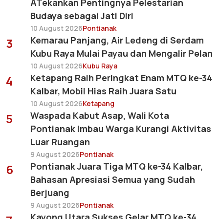
ATekankan Pentingnya Pelestarian
Budaya sebagai Jati Diri
10 August 2026
Pontianak
Kemarau Panjang, Air Ledeng di Serdam
3
Kubu Raya Mulai Payau dan Mengalir Pelan
10 August 2026
Kubu Raya
Ketapang Raih Peringkat Enam MTQ ke-34
4
Kalbar, Mobil Hias Raih Juara Satu
10 August 2026
Ketapang
Waspada Kabut Asap, Wali Kota
5
Pontianak Imbau Warga Kurangi Aktivitas
Luar Ruangan
9 August 2026
Pontianak
Pontianak Juara Tiga MTQ ke-34 Kalbar,
6
Bahasan Apresiasi Semua yang Sudah
Berjuang
9 August 2026
Pontianak
Kayong Utara Sukses Gelar MTQ ke-34