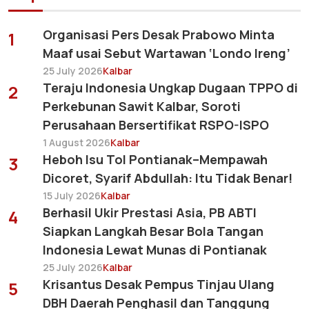
Organisasi Pers Desak Prabowo Minta
1
Maaf usai Sebut Wartawan ‘Londo Ireng’
25 July 2026
Kalbar
Teraju Indonesia Ungkap Dugaan TPPO di
2
Perkebunan Sawit Kalbar, Soroti
Perusahaan Bersertifikat RSPO-ISPO
1 August 2026
Kalbar
Heboh Isu Tol Pontianak–Mempawah
3
Dicoret, Syarif Abdullah: Itu Tidak Benar!
15 July 2026
Kalbar
Berhasil Ukir Prestasi Asia, PB ABTI
4
Siapkan Langkah Besar Bola Tangan
Indonesia Lewat Munas di Pontianak
25 July 2026
Kalbar
Krisantus Desak Pempus Tinjau Ulang
5
DBH Daerah Penghasil dan Tanggung