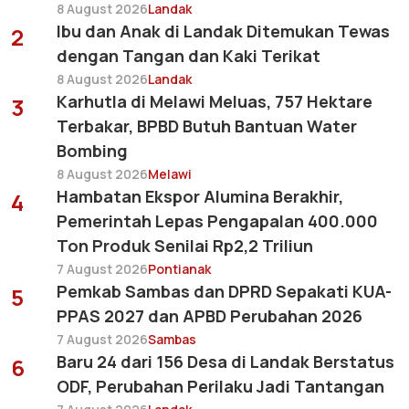
8 August 2026
Landak
Ibu dan Anak di Landak Ditemukan Tewas
2
dengan Tangan dan Kaki Terikat
8 August 2026
Landak
Karhutla di Melawi Meluas, 757 Hektare
3
Terbakar, BPBD Butuh Bantuan Water
Bombing
8 August 2026
Melawi
Hambatan Ekspor Alumina Berakhir,
4
Pemerintah Lepas Pengapalan 400.000
Ton Produk Senilai Rp2,2 Triliun
7 August 2026
Pontianak
Pemkab Sambas dan DPRD Sepakati KUA-
5
PPAS 2027 dan APBD Perubahan 2026
7 August 2026
Sambas
Baru 24 dari 156 Desa di Landak Berstatus
6
ODF, Perubahan Perilaku Jadi Tantangan