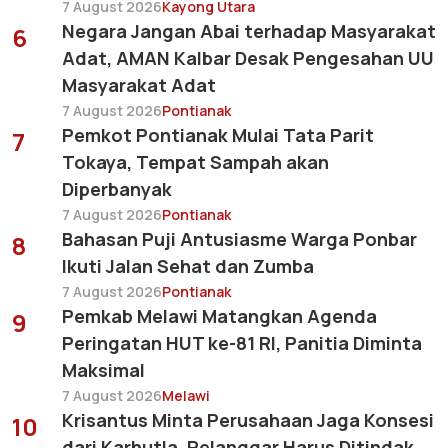
7 August 2026
Kayong Utara
Negara Jangan Abai terhadap Masyarakat
6
Adat, AMAN Kalbar Desak Pengesahan UU
Masyarakat Adat
7 August 2026
Pontianak
Pemkot Pontianak Mulai Tata Parit
7
Tokaya, Tempat Sampah akan
Diperbanyak
7 August 2026
Pontianak
Bahasan Puji Antusiasme Warga Ponbar
8
Ikuti Jalan Sehat dan Zumba
7 August 2026
Pontianak
Pemkab Melawi Matangkan Agenda
9
Peringatan HUT ke-81 RI, Panitia Diminta
Maksimal
7 August 2026
Melawi
Krisantus Minta Perusahaan Jaga Konsesi
10
dari Karhutla, Pelanggar Harus Ditindak