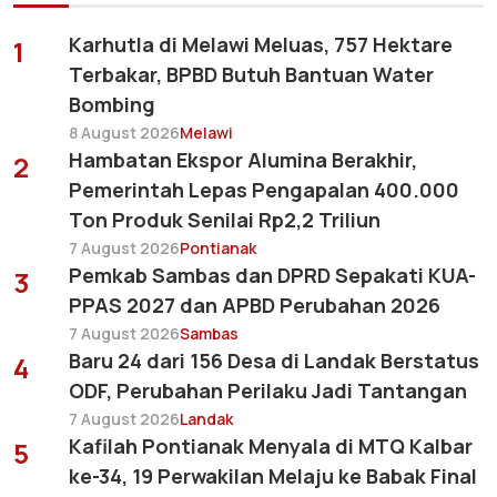
Karhutla di Melawi Meluas, 757 Hektare
1
Terbakar, BPBD Butuh Bantuan Water
Bombing
8 August 2026
Melawi
Hambatan Ekspor Alumina Berakhir,
2
Pemerintah Lepas Pengapalan 400.000
Ton Produk Senilai Rp2,2 Triliun
7 August 2026
Pontianak
Pemkab Sambas dan DPRD Sepakati KUA-
3
PPAS 2027 dan APBD Perubahan 2026
7 August 2026
Sambas
Baru 24 dari 156 Desa di Landak Berstatus
4
ODF, Perubahan Perilaku Jadi Tantangan
7 August 2026
Landak
Kafilah Pontianak Menyala di MTQ Kalbar
5
ke-34, 19 Perwakilan Melaju ke Babak Final