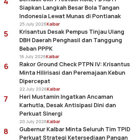
4
Siapkan Langkah Besar Bola Tangan
Indonesia Lewat Munas di Pontianak
25 July 2026
Kalbar
Krisantus Desak Pempus Tinjau Ulang
5
DBH Daerah Penghasil dan Tanggung
Beban PPPK
16 July 2026
Kalbar
Rakor Ground Check PTPN IV: Krisantus
6
Minta Hilirisasi dan Peremajaan Kebun
Dipercepat
22 July 2026
Kalbar
Heri Mustamin Ingatkan Ancaman
7
Karhutla, Desak Antisipasi Dini dan
Perkuat Sinergi
20 July 2026
Kalbar
Gubernur Kalbar Minta Seluruh Tim TPID
8
Perkuat Strategi Ketersediaan Pangan