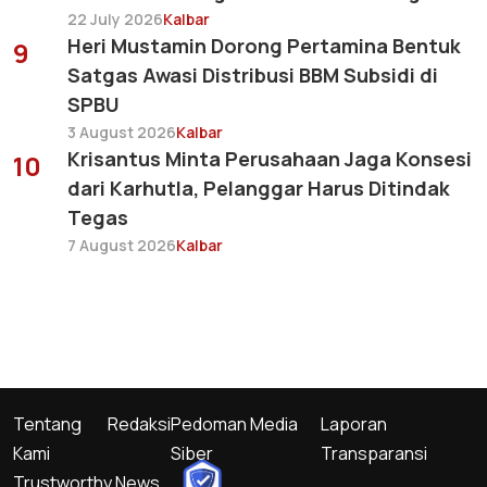
22 July 2026
Kalbar
Heri Mustamin Dorong Pertamina Bentuk
9
Satgas Awasi Distribusi BBM Subsidi di
SPBU
3 August 2026
Kalbar
Krisantus Minta Perusahaan Jaga Konsesi
10
dari Karhutla, Pelanggar Harus Ditindak
Tegas
7 August 2026
Kalbar
Tentang
Redaksi
Pedoman Media
Laporan
Kami
Siber
Transparansi
Trustworthy News