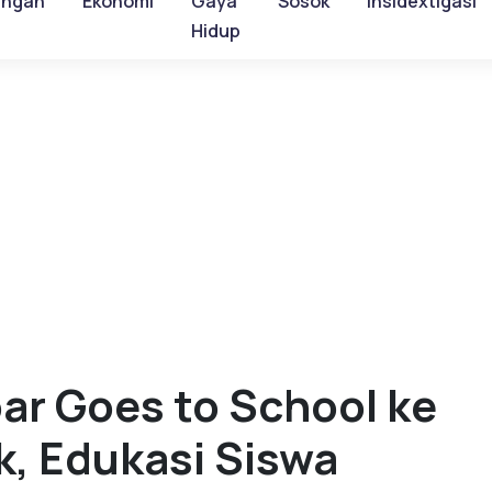
ungan
Ekonomi
Gaya
Sosok
Insidextigasi
Hidup
bar Goes to School ke
, Edukasi Siswa