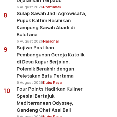
Dijalankan Terpadu
6 August 2026
Pontianak
Sulap Sawah Jadi Agrowisata,
8
Pupuk Kaltim Resmikan
Kampung Sawah Abadi di
Bulutana
6 August 2026
Nasional
Sujiwo Pastikan
9
Pembangunan Gereja Katolik
di Desa Kapur Berjalan,
Polemik Berakhir dengan
Peletakan Batu Pertama
6 August 2026
Kubu Raya
Four Points Hadirkan Kuliner
10
Spesial Bertajuk
Mediterranean Odyssey,
Gandeng Chef Asal Bali
6 August 2026
Kubu Raya