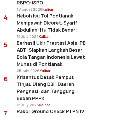
RSPO-ISPO
1 August 2026
Kalbar
Heboh Isu Tol Pontianak–
4
Mempawah Dicoret, Syarif
Abdullah: Itu Tidak Benar!
15 July 2026
Kalbar
Berhasil Ukir Prestasi Asia, PB
5
ABTI Siapkan Langkah Besar
Bola Tangan Indonesia Lewat
Munas di Pontianak
25 July 2026
Kalbar
Krisantus Desak Pempus
6
Tinjau Ulang DBH Daerah
Penghasil dan Tanggung
Beban PPPK
16 July 2026
Kalbar
Rakor Ground Check PTPN IV:
7