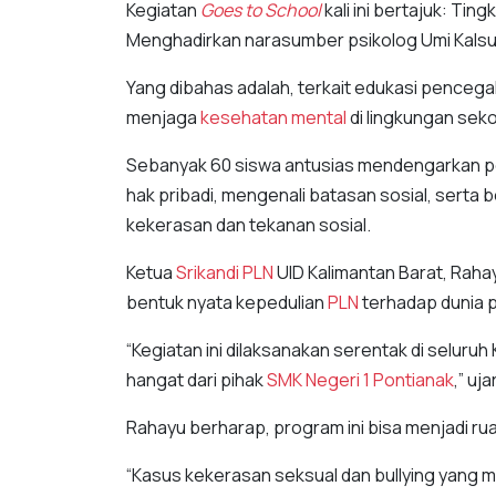
Kegiatan
Goes to School
kali ini bertajuk: Ti
Menghadirkan narasumber psikolog Umi Kals
Yang dibahas adalah, terkait edukasi penceg
menjaga
kesehatan mental
di lingkungan seko
Sebanyak 60 siswa antusias mendengarkan 
hak pribadi, mengenali batasan sosial, serta b
kekerasan dan tekanan sosial.
Ketua
Srikandi
PLN
UID Kalimantan Barat, Raha
bentuk nyata kepedulian
PLN
terhadap dunia p
“Kegiatan ini dilaksanakan serentak di seluru
hangat dari pihak
SMK Negeri 1 Pontianak
,” uj
Rahayu berharap, program ini bisa menjadi rua
“Kasus kekerasan seksual dan bullying yang m