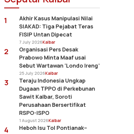
Akhir Kasus Manipulasi Nilai
1
SIAKAD: Tiga Pejabat Teras
FISIP Untan Dipecat
7 July 2026
Kalbar
Organisasi Pers Desak
2
Prabowo Minta Maaf usai
Sebut Wartawan ‘Londo Ireng’
25 July 2026
Kalbar
Teraju Indonesia Ungkap
3
Dugaan TPPO di Perkebunan
Sawit Kalbar, Soroti
Perusahaan Bersertifikat
RSPO-ISPO
1 August 2026
Kalbar
Heboh Isu Tol Pontianak–
4