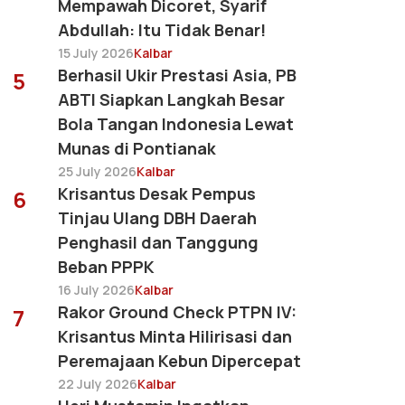
Mempawah Dicoret, Syarif
Abdullah: Itu Tidak Benar!
15 July 2026
Kalbar
Berhasil Ukir Prestasi Asia, PB
5
ABTI Siapkan Langkah Besar
Bola Tangan Indonesia Lewat
Munas di Pontianak
25 July 2026
Kalbar
Krisantus Desak Pempus
6
Tinjau Ulang DBH Daerah
Penghasil dan Tanggung
Beban PPPK
16 July 2026
Kalbar
Rakor Ground Check PTPN IV:
7
Krisantus Minta Hilirisasi dan
Peremajaan Kebun Dipercepat
22 July 2026
Kalbar