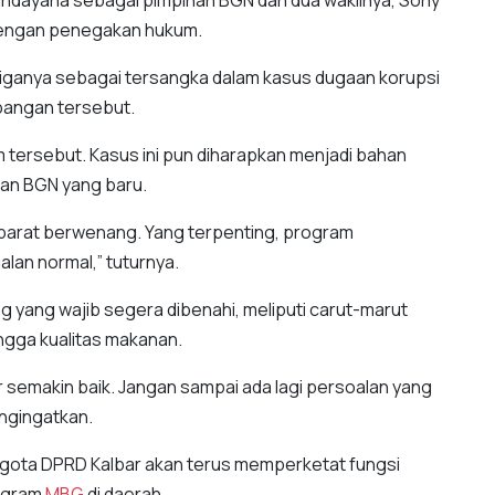
ndayana sebagai pimpinan BGN dan dua wakilnya, Sony
 dengan penegakan hukum.
iganya sebagai tersangka dalam kasus dugaan korupsi
pangan tersebut.
ersebut. Kasus ini pun diharapkan menjadi bahan
nan BGN yang baru.
parat berwenang. Yang terpenting, program
alan normal,” tuturnya.
 yang wajib segera dibenahi, meliputi carut-marut
ingga kualitas makanan.
 semakin baik. Jangan sampai ada lagi persoalan yang
engingatkan.
gota DPRD Kalbar akan terus memperketat fungsi
rogram
MBG
di daerah.