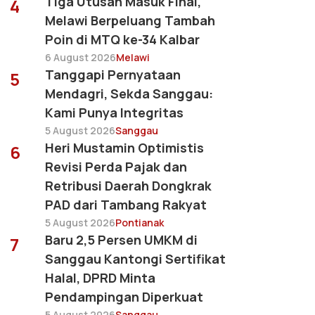
Tiga Utusan Masuk Final,
4
Melawi Berpeluang Tambah
Poin di MTQ ke-34 Kalbar
6 August 2026
Melawi
Tanggapi Pernyataan
5
Mendagri, Sekda Sanggau:
Kami Punya Integritas
5 August 2026
Sanggau
Heri Mustamin Optimistis
6
Revisi Perda Pajak dan
Retribusi Daerah Dongkrak
PAD dari Tambang Rakyat
5 August 2026
Pontianak
Baru 2,5 Persen UMKM di
7
Sanggau Kantongi Sertifikat
Halal, DPRD Minta
Pendampingan Diperkuat
5 August 2026
Sanggau