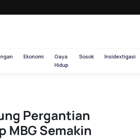
ungan
Ekonomi
Gaya
Sosok
Insidextigasi
Hidup
ung Pergantian
ap MBG Semakin