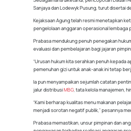
Sebagaimana diketahui, pencopotan Dadan Hi
Sanjaya dan Lodewyk Pusung, turut disertai
Kejaksaan Agung telah resmi menetapkan ket
pengelolaan anggaran operasional lembaga 
Prabasa mendukung penuh penegakan hukum t
evaluasi dan pembelajaran bagi jajaran pimpi
“Urusan hukum kita serahkan penuh kepada a
pemenuhan gizi untuk anak-anak ini tetap berj
Ia pun menyampaikan sejumlah catatan penting
jalur distribusi
MBG
, tata kelola manajemen, h
“Kami berharap kualitas menu makanan pelajar
menjadi sorotan negatif publik,” pesannya m
Prabasa memastikan, unsur pimpinan dan ang
pengawasan terhadap realisasi anggaran p