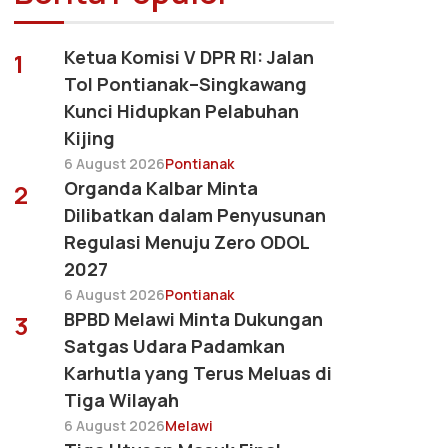
Ketua Komisi V DPR RI: Jalan
1
Tol Pontianak–Singkawang
Kunci Hidupkan Pelabuhan
Kijing
6 August 2026
Pontianak
Organda Kalbar Minta
2
Dilibatkan dalam Penyusunan
Regulasi Menuju Zero ODOL
2027
6 August 2026
Pontianak
BPBD Melawi Minta Dukungan
3
Satgas Udara Padamkan
Karhutla yang Terus Meluas di
Tiga Wilayah
6 August 2026
Melawi