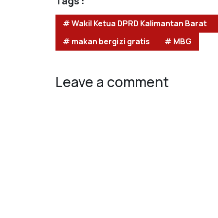
Tags :
# Wakil Ketua DPRD Kalimantan Barat
# makan bergizi gratis
# MBG
Leave a comment