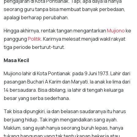
pengajaran di Kota Pontianak. Tapi, apa daya ia hanya
seorang guru tanpa bisa membuat banyak perbedaan,
apalagi berharap perubahan.
Hingga akhirnya, rentak tangan mengantarkan
Mujiono
ke
panggung
Politik
. Karirnya melesat menjadi wakil rakyat
tiga periode berturut-turut.
Masa Kecil
Mujiono lahir di Kota Pontianak pada 9 Juni 1973. Lahir dari
pasangan Buchari A Karim dan Maryati. Ia anak ke lima dari
14 bersaudara. Bisa dibilang, ia lahir di tengah keluarga
besar yang serba sederhana.
Tak bisa dipungkiri, ia dan belasan saudaranya itu harus
berjuang hidup. Tak ingin mengandalkan sang ayah.
Maklum, sang ayah hanya seorang buruh lepas, hanya
tukang bangunan yang tak tentu kapan bekerja atau