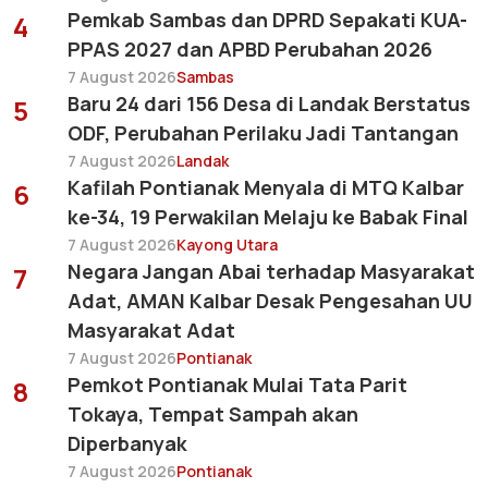
Pemkab Sambas dan DPRD Sepakati KUA-
4
PPAS 2027 dan APBD Perubahan 2026
7 August 2026
Sambas
Baru 24 dari 156 Desa di Landak Berstatus
5
ODF, Perubahan Perilaku Jadi Tantangan
7 August 2026
Landak
Kafilah Pontianak Menyala di MTQ Kalbar
6
ke-34, 19 Perwakilan Melaju ke Babak Final
7 August 2026
Kayong Utara
Negara Jangan Abai terhadap Masyarakat
7
Adat, AMAN Kalbar Desak Pengesahan UU
Masyarakat Adat
7 August 2026
Pontianak
Pemkot Pontianak Mulai Tata Parit
8
Tokaya, Tempat Sampah akan
Diperbanyak
7 August 2026
Pontianak