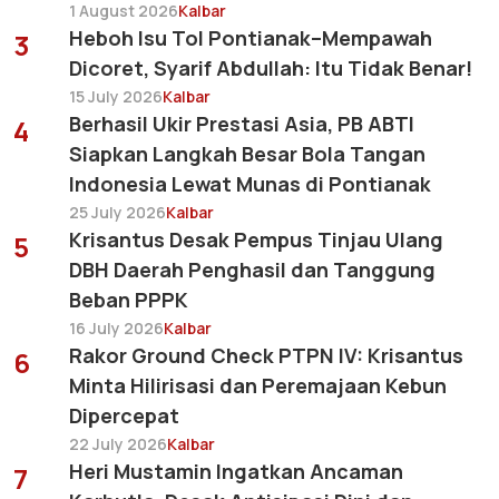
1 August 2026
Kalbar
Heboh Isu Tol Pontianak–Mempawah
3
Dicoret, Syarif Abdullah: Itu Tidak Benar!
15 July 2026
Kalbar
Berhasil Ukir Prestasi Asia, PB ABTI
4
Siapkan Langkah Besar Bola Tangan
Indonesia Lewat Munas di Pontianak
25 July 2026
Kalbar
Krisantus Desak Pempus Tinjau Ulang
5
DBH Daerah Penghasil dan Tanggung
Beban PPPK
16 July 2026
Kalbar
Rakor Ground Check PTPN IV: Krisantus
6
Minta Hilirisasi dan Peremajaan Kebun
Dipercepat
22 July 2026
Kalbar
Heri Mustamin Ingatkan Ancaman
7