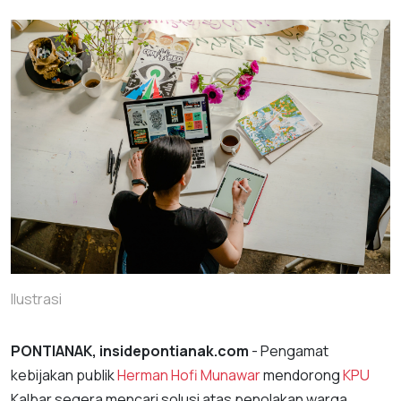
Ilustrasi
PONTIANAK, insidepontianak.com
- Pengamat
kebijakan publik
Herman Hofi Munawar
mendorong
KPU
Kalbar segera mencari solusi atas penolakan warga