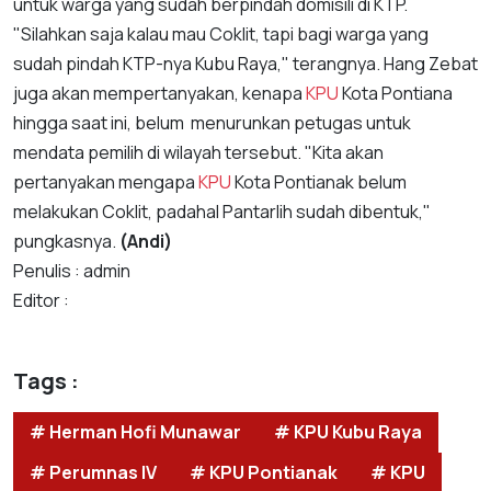
untuk warga yang sudah berpindah domisili di KTP.
"Silahkan saja kalau mau Coklit, tapi bagi warga yang
sudah pindah KTP-nya Kubu Raya," terangnya. Hang Zebat
juga akan mempertanyakan, kenapa
KPU
Kota Pontiana
hingga saat ini, belum menurunkan petugas untuk
mendata pemilih di wilayah tersebut. "Kita akan
pertanyakan mengapa
KPU
Kota Pontianak belum
melakukan Coklit, padahal Pantarlih sudah dibentuk,"
pungkasnya.
(Andi)
Penulis : admin
Editor :
Tags :
# Herman Hofi Munawar
# KPU Kubu Raya
# Perumnas IV
# KPU Pontianak
# KPU