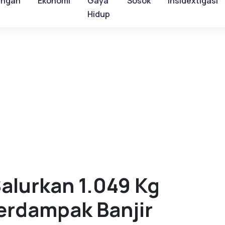
ungan
Ekonomi
Gaya
Sosok
Insidextigasi
Hidup
alurkan 1.049 Kg
erdampak Banjir