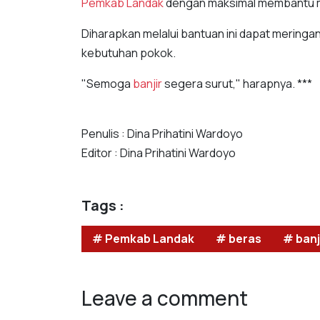
Pemkab Landak
dengan maksimal membantu 
Diharapkan melalui bantuan ini dapat merin
kebutuhan pokok.
"Semoga
banjir
segera surut," harapnya. ***
Penulis : Dina Prihatini Wardoyo
Editor : Dina Prihatini Wardoyo
Tags :
# Pemkab Landak
# beras
# banj
Leave a comment