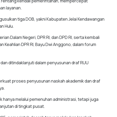
rentang kendali pemerintahan, mempercepat
an layanan.
gusulkan tiga DOB, yakni Kabupaten Jelai Kendawangan
n Hulu.
rian Dalam Negeri, DPR RI, dan DPD RI, serta kembali
n Keahlian DPR RI, Bayu Dwi Anggono, dalam forum
i dan ditindaklanjuti dalam penyusunan draf RUU
perkuat proses penyusunan naskah akademik dan draf
ya.
hanya melalui pemenuhan administrasi, tetapi juga
jutan di tingkat pusat.