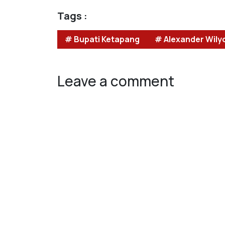
Tags :
# Bupati Ketapang
# Alexander Wily
Leave a comment