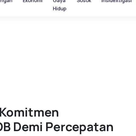
ungan
Ekonomi
Gaya
Sosok
Insidextigasi
Hidup
 Komitmen
OB Demi Percepatan