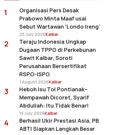
Organisasi Pers Desak
1
Prabowo Minta Maaf usai
Sebut Wartawan ‘Londo Ireng’
25 July 2026
Kalbar
Teraju Indonesia Ungkap
2
Dugaan TPPO di Perkebunan
Sawit Kalbar, Soroti
Perusahaan Bersertifikat
RSPO-ISPO
1 August 2026
Kalbar
Heboh Isu Tol Pontianak–
3
Mempawah Dicoret, Syarif
Abdullah: Itu Tidak Benar!
15 July 2026
Kalbar
Berhasil Ukir Prestasi Asia, PB
4
ABTI Siapkan Langkah Besar