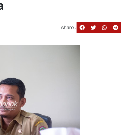
a
share :