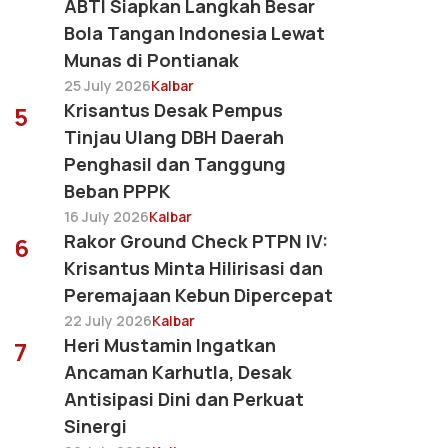
ABTI Siapkan Langkah Besar
Bola Tangan Indonesia Lewat
Munas di Pontianak
25 July 2026
Kalbar
Krisantus Desak Pempus
5
Tinjau Ulang DBH Daerah
Penghasil dan Tanggung
Beban PPPK
16 July 2026
Kalbar
Rakor Ground Check PTPN IV:
6
Krisantus Minta Hilirisasi dan
Peremajaan Kebun Dipercepat
22 July 2026
Kalbar
Heri Mustamin Ingatkan
7
Ancaman Karhutla, Desak
Antisipasi Dini dan Perkuat
Sinergi