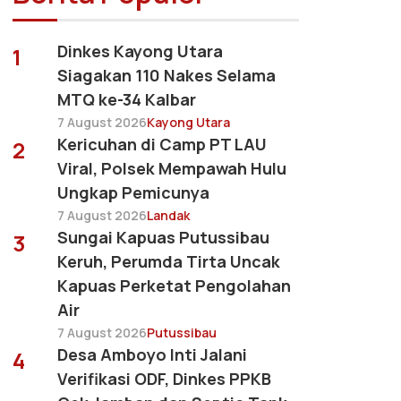
Dinkes Kayong Utara
1
Siagakan 110 Nakes Selama
MTQ ke-34 Kalbar
7 August 2026
Kayong Utara
Kericuhan di Camp PT LAU
2
Viral, Polsek Mempawah Hulu
Ungkap Pemicunya
7 August 2026
Landak
Sungai Kapuas Putussibau
3
Keruh, Perumda Tirta Uncak
Kapuas Perketat Pengolahan
Air
7 August 2026
Putussibau
Desa Amboyo Inti Jalani
4
Verifikasi ODF, Dinkes PPKB