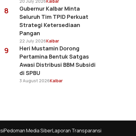
20 July 2026
Kalbar
Gubernur Kalbar Minta
8
Seluruh Tim TPID Perkuat
Strategi Ketersediaan
Pangan
22 July 2026
Kalbar
Heri Mustamin Dorong
9
Pertamina Bentuk Satgas
Awasi Distribusi BBM Subsidi
di SPBU
3 August 2026
Kalbar
si
Pedoman Media Siber
Laporan Transparansi