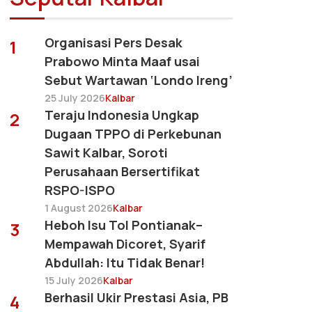
Organisasi Pers Desak
1
Prabowo Minta Maaf usai
Sebut Wartawan ‘Londo Ireng’
25 July 2026
Kalbar
Teraju Indonesia Ungkap
2
Dugaan TPPO di Perkebunan
Sawit Kalbar, Soroti
Perusahaan Bersertifikat
RSPO-ISPO
1 August 2026
Kalbar
Heboh Isu Tol Pontianak–
3
Mempawah Dicoret, Syarif
Abdullah: Itu Tidak Benar!
15 July 2026
Kalbar
Berhasil Ukir Prestasi Asia, PB
4