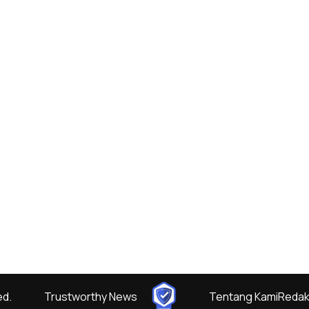
ed.
Trustworthy News
Tentang Kami
Redak