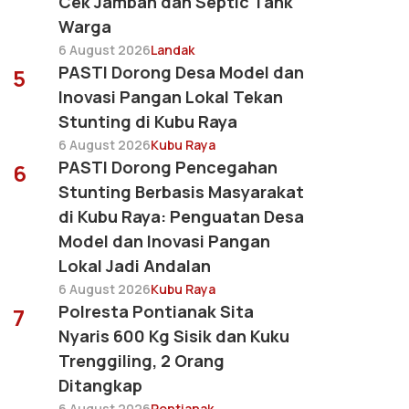
Cek Jamban dan Septic Tank
Warga
6 August 2026
Landak
PASTI Dorong Desa Model dan
5
Inovasi Pangan Lokal Tekan
Stunting di Kubu Raya
6 August 2026
Kubu Raya
PASTI Dorong Pencegahan
6
Stunting Berbasis Masyarakat
di Kubu Raya: Penguatan Desa
Model dan Inovasi Pangan
Lokal Jadi Andalan
6 August 2026
Kubu Raya
Polresta Pontianak Sita
7
Nyaris 600 Kg Sisik dan Kuku
Trenggiling, 2 Orang
Ditangkap
6 August 2026
Pontianak