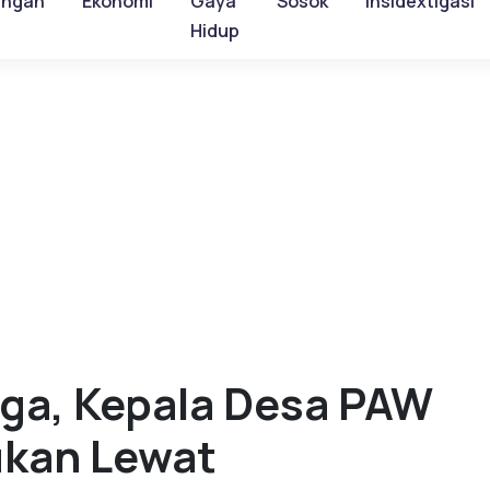
ungan
Ekonomi
Gaya
Sosok
Insidextigasi
Hidup
rga, Kepala Desa PAW
ukan Lewat