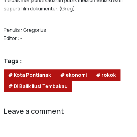
meluas menjadi kesadaran publik melalui media kreatif
seperti film dokumenter. (Greg)
Penulis : Gregorius
Editor : -
Tags :
# Kota Pontianak
# ekonomi
# rokok
# Di Balik Ilusi Tembakau
Leave a comment