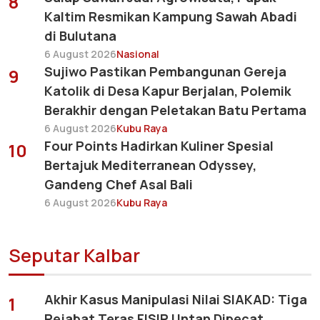
8
Kaltim Resmikan Kampung Sawah Abadi
di Bulutana
6 August 2026
Nasional
Sujiwo Pastikan Pembangunan Gereja
9
Katolik di Desa Kapur Berjalan, Polemik
Berakhir dengan Peletakan Batu Pertama
6 August 2026
Kubu Raya
Four Points Hadirkan Kuliner Spesial
10
Bertajuk Mediterranean Odyssey,
Gandeng Chef Asal Bali
6 August 2026
Kubu Raya
Seputar Kalbar
Akhir Kasus Manipulasi Nilai SIAKAD: Tiga
1
Pejabat Teras FISIP Untan Dipecat