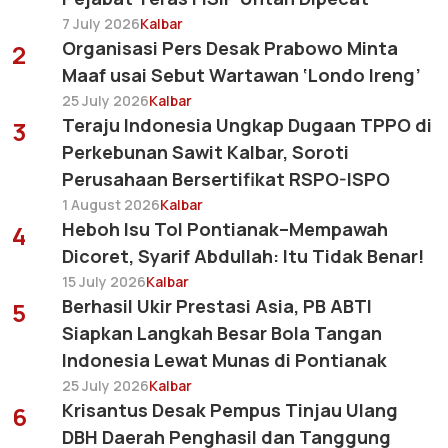
7 July 2026
Kalbar
Organisasi Pers Desak Prabowo Minta
2
Maaf usai Sebut Wartawan ‘Londo Ireng’
25 July 2026
Kalbar
Teraju Indonesia Ungkap Dugaan TPPO di
3
Perkebunan Sawit Kalbar, Soroti
Perusahaan Bersertifikat RSPO-ISPO
1 August 2026
Kalbar
Heboh Isu Tol Pontianak–Mempawah
4
Dicoret, Syarif Abdullah: Itu Tidak Benar!
15 July 2026
Kalbar
Berhasil Ukir Prestasi Asia, PB ABTI
5
Siapkan Langkah Besar Bola Tangan
Indonesia Lewat Munas di Pontianak
25 July 2026
Kalbar
Krisantus Desak Pempus Tinjau Ulang
6
DBH Daerah Penghasil dan Tanggung