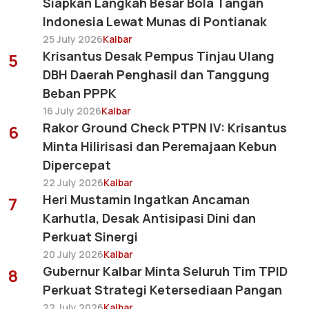
Siapkan Langkah Besar Bola Tangan
Indonesia Lewat Munas di Pontianak
25 July 2026
Kalbar
Krisantus Desak Pempus Tinjau Ulang
5
DBH Daerah Penghasil dan Tanggung
Beban PPPK
16 July 2026
Kalbar
Rakor Ground Check PTPN IV: Krisantus
6
Minta Hilirisasi dan Peremajaan Kebun
Dipercepat
22 July 2026
Kalbar
Heri Mustamin Ingatkan Ancaman
7
Karhutla, Desak Antisipasi Dini dan
Perkuat Sinergi
20 July 2026
Kalbar
Gubernur Kalbar Minta Seluruh Tim TPID
8
Perkuat Strategi Ketersediaan Pangan
22 July 2026
Kalbar