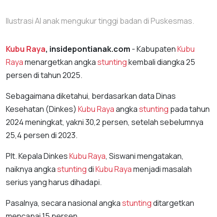
Ilustrasi AI anak mengukur tinggi badan di Puskesmas.
Kubu Raya
, insidepontianak.com
- Kabupaten
Kubu
Raya
menargetkan angka
stunting
kembali diangka 25
persen di tahun 2025.
Sebagaimana diketahui, berdasarkan data Dinas
Kesehatan (Dinkes)
Kubu Raya
angka
stunting
pada tahun
2024 meningkat, yakni 30,2 persen, setelah sebelumnya
25,4 persen di 2023.
Plt. Kepala Dinkes
Kubu Raya
, Siswani mengatakan,
naiknya angka
stunting
di
Kubu Raya
menjadi masalah
serius yang harus dihadapi.
Pasalnya, secara nasional angka
stunting
ditargetkan
mencapai 15 persen.