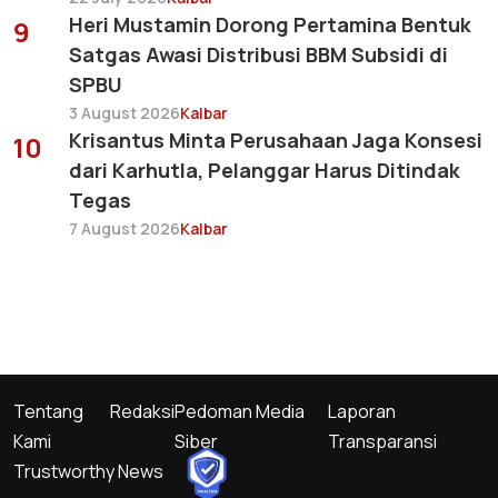
Heri Mustamin Dorong Pertamina Bentuk
9
Satgas Awasi Distribusi BBM Subsidi di
SPBU
3 August 2026
Kalbar
Krisantus Minta Perusahaan Jaga Konsesi
10
dari Karhutla, Pelanggar Harus Ditindak
Tegas
7 August 2026
Kalbar
Tentang
Redaksi
Pedoman Media
Laporan
Kami
Siber
Transparansi
Trustworthy News