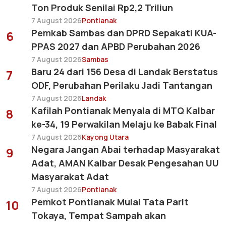
Ton Produk Senilai Rp2,2 Triliun
7 August 2026
Pontianak
Pemkab Sambas dan DPRD Sepakati KUA-
6
PPAS 2027 dan APBD Perubahan 2026
7 August 2026
Sambas
Baru 24 dari 156 Desa di Landak Berstatus
7
ODF, Perubahan Perilaku Jadi Tantangan
7 August 2026
Landak
Kafilah Pontianak Menyala di MTQ Kalbar
8
ke-34, 19 Perwakilan Melaju ke Babak Final
7 August 2026
Kayong Utara
Negara Jangan Abai terhadap Masyarakat
9
Adat, AMAN Kalbar Desak Pengesahan UU
Masyarakat Adat
7 August 2026
Pontianak
Pemkot Pontianak Mulai Tata Parit
10
Tokaya, Tempat Sampah akan