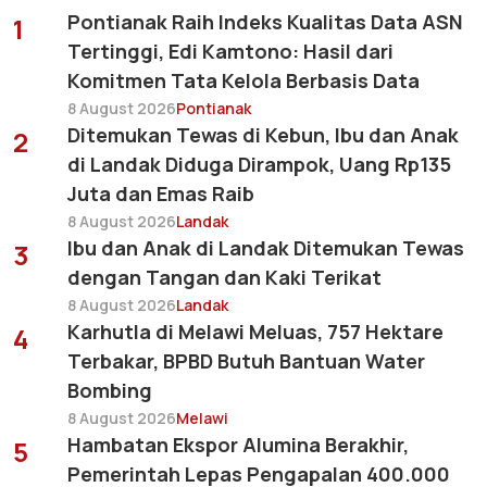
Pontianak Raih Indeks Kualitas Data ASN
1
Tertinggi, Edi Kamtono: Hasil dari
Komitmen Tata Kelola Berbasis Data
8 August 2026
Pontianak
Ditemukan Tewas di Kebun, Ibu dan Anak
2
di Landak Diduga Dirampok, Uang Rp135
Juta dan Emas Raib
8 August 2026
Landak
Ibu dan Anak di Landak Ditemukan Tewas
3
dengan Tangan dan Kaki Terikat
8 August 2026
Landak
Karhutla di Melawi Meluas, 757 Hektare
4
Terbakar, BPBD Butuh Bantuan Water
Bombing
8 August 2026
Melawi
Hambatan Ekspor Alumina Berakhir,
5
Pemerintah Lepas Pengapalan 400.000