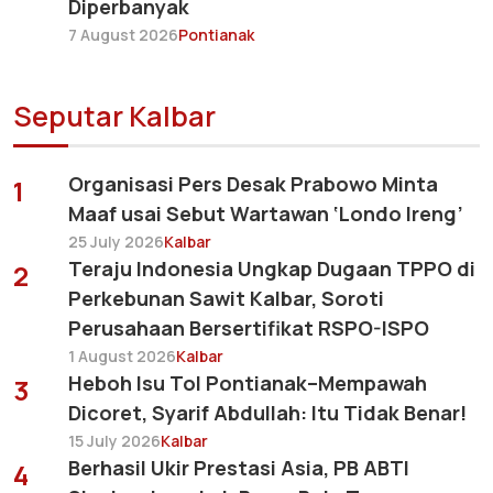
Diperbanyak
7 August 2026
Pontianak
Seputar Kalbar
Organisasi Pers Desak Prabowo Minta
1
Maaf usai Sebut Wartawan ‘Londo Ireng’
25 July 2026
Kalbar
Teraju Indonesia Ungkap Dugaan TPPO di
2
Perkebunan Sawit Kalbar, Soroti
Perusahaan Bersertifikat RSPO-ISPO
1 August 2026
Kalbar
Heboh Isu Tol Pontianak–Mempawah
3
Dicoret, Syarif Abdullah: Itu Tidak Benar!
15 July 2026
Kalbar
Berhasil Ukir Prestasi Asia, PB ABTI
4