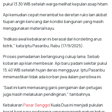
pukul 13.30 WIB setelah warga melihat kepulan asap hitam.
Api kemudian cepat merambat ke deretan ruko lain akibat
tiupan angin kencang dan kondisi bangunan yang masih
menggunakan material kayu.
“Indikasi awal kebakaran ini berasal dari korsleting arus
listrik," kata Iptu Pasaribu, Rabu (17/9/2025).
Proses pemadaman berlangsung cukup lama. Sebab
kobaran api kian membesar. Api baru padam sekitar pukul
15.40 WIB setelah hujan deras mengguyur. Iptu Pasaribu
mmemastikan tidak ada korban jiwa dalam peristiwa ini.
“Saat ini kami memasang garis pengaman dan petugas
juga masih melakukan pendinginan," tambahnya.
Kebakaran
Pasar Senggol
Kuala Dua ini menjadi pukulan
berat bagi para pedagang yang menggantungkan hidup