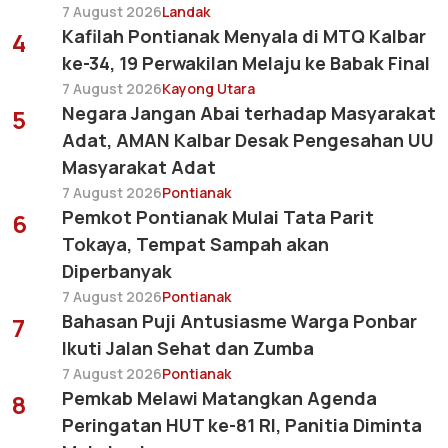
7 August 2026
Landak
Kafilah Pontianak Menyala di MTQ Kalbar
4
ke-34, 19 Perwakilan Melaju ke Babak Final
7 August 2026
Kayong Utara
Negara Jangan Abai terhadap Masyarakat
5
Adat, AMAN Kalbar Desak Pengesahan UU
Masyarakat Adat
7 August 2026
Pontianak
Pemkot Pontianak Mulai Tata Parit
6
Tokaya, Tempat Sampah akan
Diperbanyak
7 August 2026
Pontianak
Bahasan Puji Antusiasme Warga Ponbar
7
Ikuti Jalan Sehat dan Zumba
7 August 2026
Pontianak
Pemkab Melawi Matangkan Agenda
8
Peringatan HUT ke-81 RI, Panitia Diminta