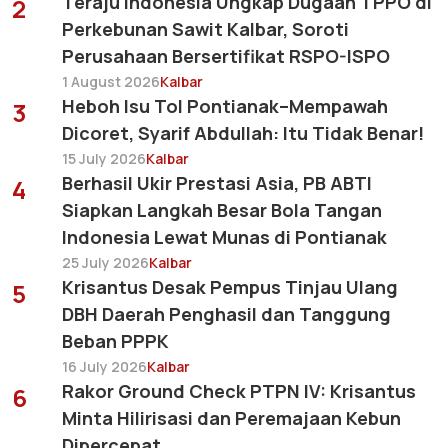
Teraju Indonesia Ungkap Dugaan TPPO di
2
Perkebunan Sawit Kalbar, Soroti
Perusahaan Bersertifikat RSPO-ISPO
1 August 2026
Kalbar
Heboh Isu Tol Pontianak–Mempawah
3
Dicoret, Syarif Abdullah: Itu Tidak Benar!
15 July 2026
Kalbar
Berhasil Ukir Prestasi Asia, PB ABTI
4
Siapkan Langkah Besar Bola Tangan
Indonesia Lewat Munas di Pontianak
25 July 2026
Kalbar
Krisantus Desak Pempus Tinjau Ulang
5
DBH Daerah Penghasil dan Tanggung
Beban PPPK
16 July 2026
Kalbar
Rakor Ground Check PTPN IV: Krisantus
6
Minta Hilirisasi dan Peremajaan Kebun
Dipercepat