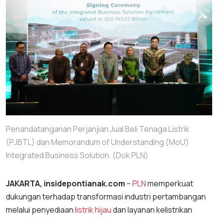
Penandatanganan Perjanjian Jual Beli Tenaga Listrik
(PJBTL) dan Memorandum of Understanding (MoU)
Integrated Business Solution. (Dok PLN)
JAKARTA, insidepontianak.com
–
PLN
memperkuat
dukungan terhadap transformasi industri pertambangan
melalui penyediaan
listrik hijau
dan layanan kelistrikan