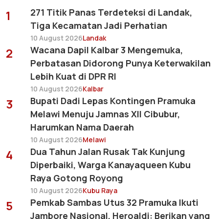
271 Titik Panas Terdeteksi di Landak,
1
Tiga Kecamatan Jadi Perhatian
10 August 2026
Landak
Wacana Dapil Kalbar 3 Mengemuka,
2
Perbatasan Didorong Punya Keterwakilan
Lebih Kuat di DPR RI
10 August 2026
Kalbar
Bupati Dadi Lepas Kontingen Pramuka
3
Melawi Menuju Jamnas XII Cibubur,
Harumkan Nama Daerah
10 August 2026
Melawi
Dua Tahun Jalan Rusak Tak Kunjung
4
Diperbaiki, Warga Kanayaqueen Kubu
Raya Gotong Royong
10 August 2026
Kubu Raya
Pemkab Sambas Utus 32 Pramuka Ikuti
5
Jambore Nasional, Heroaldi: Berikan yang